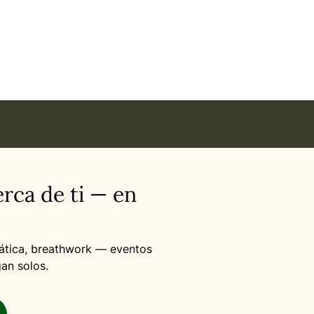
rca de ti — en
tática, breathwork — eventos
an solos.