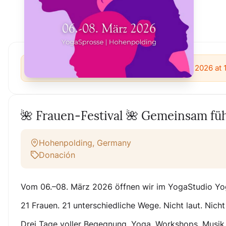
Este evento tuvo lugar el Sunday, March 8, 2026 at
🌺 Frauen-Festival 🌺 Gemeinsam f
Hohenpolding, Germany
Donación
Vom
06.–08. März 2026
öffnen wir im YogaStudio Yog
21 Frauen. 21 unterschiedliche Wege. Nicht laut. Nicht
Drei Tage voller Begegnung. Yoga. Workshops. Musik.