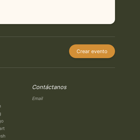
Crear evento
Contáctanos
Email
h
g
go
art
esh