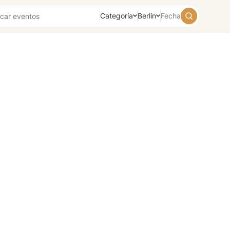
Categoría
Berlín
Fecha
August
2026
Su
Mo
Tu
We
Th
Fr
Sa
26
27
28
29
30
31
1
2
3
4
5
6
7
8
9
10
11
12
13
14
15
16
17
18
19
20
21
22
23
24
25
26
27
28
29
30
31
1
2
3
4
5
Fin de
Hoy
Mañana