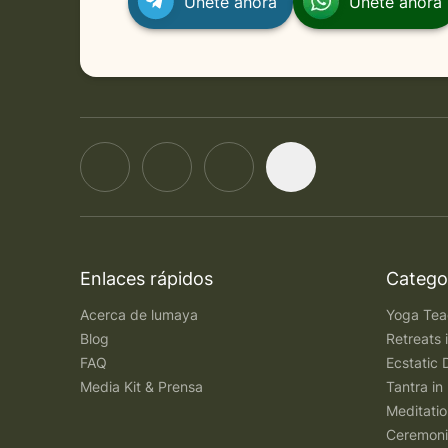
Únete ahora
Únete ahora
Enlaces rápidos
Categor
Acerca de lumaya
Yoga Teac
Blog
Retreats
FAQ
Ecstatic 
Media Kit & Prensa
Tantra in 
Meditatio
Ceremoni