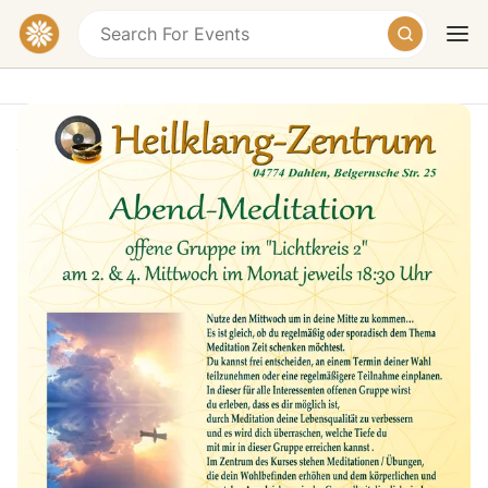
Abend-Meditation im Seminarhaus
Heilklang-Zentrum, Belgernsche Straße,
Dahlen, Germany
Today
Tomorrow
Weekend
Nutze den Mittwoch, um in deine Mitte zu kommen. Es
ist gleich, ob du regelmäßig oder sporadisch dem
Thema Meditation Zeit schenken möchtest. Du kannst
frei entscheiden, an einem Termin deiner Wahl
teilzunehmen oder eine regelmäßigere Teilnahme
einzuplanen. In dieser für alle Interessenten offenen
Gruppe wirst du erleben, dass es dir möglich ist, durch
Meditation deine Lebensqualität zu verbessern – und