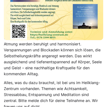
es wird dich überraschen, welche Tiefe du mit mir in
dieser Gruppe erreichen kannst.
Im Zentrum des Kurses stehen Meditationen und
Übungen, die dein Wohlbefinden erhöhen und dem
körperlichen wie mentalen Ausgleich sowie der
Gesundheit dienen. Nervensystem, Blutdruck und
Atmung werden beruhigt und harmonisiert.
Verspannungen und Blockaden können sich lösen, die
Selbstheilungskräfte angeregt werden. Das wirkt
ausgleichend und tiefenentspannend auf Körper, Seele
und Geist – eine nachhaltige Kraftquelle für den
kommenden Alltag.
Alles, was du dazu brauchst, ist bei uns im Heilklang-
Zentrum vorhanden. Themen wie Achtsamkeit,
Stressabbau, Entspannung und Meditation sind
zentral. Bitte melde dich für deine Teilnahme an. Wir
freuen uns auf dich!