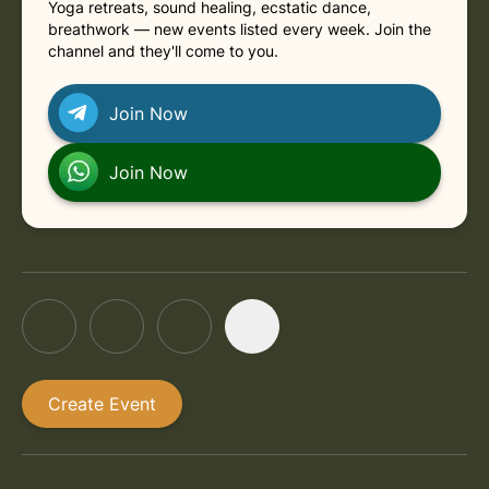
Yoga retreats, sound healing, ecstatic dance,
in Leipzig
Monday, October 12, 2026 at 7:30 PM
breathwork — new events listed every week. Join the
channel and they'll come to you.
in Leipzig
Monday, November 9, 2026 at 6:30 PM
Join Now
Join Now
Create Event