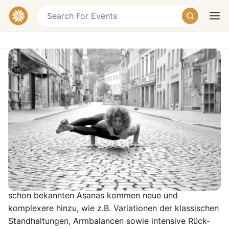
Advanced
Habsburgerstraße 95, 79104 Freiburg im
Breisgau-Nord, Germany
Today
Tomorrow
Weekend
Ein besonderer Kurs für alle mit regelmäßiger Yoga-
Praxis!
Dieser Kurs setzt sich aus intensiven, zum Teil
fliessenden Übungssequenzen zusammen. Zu den
schon bekannten Asanas kommen neue und
komplexere hinzu, wie z.B. Variationen der klassischen
Standhaltungen, Armbalancen sowie intensive Rück-