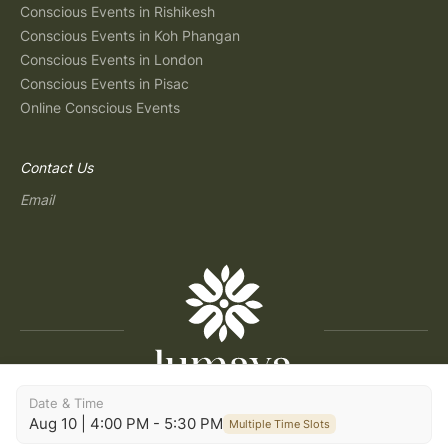
Conscious Events in Rishikesh
Conscious Events in Koh Phangan
Conscious Events in London
Conscious Events in Pisac
Online Conscious Events
Contact Us
Email
Date & Time
Copyright © 2026 Lumaya
Aug 10 | 4:00 PM - 5:30 PM
Multiple Time Slots
Terms and Conditions
|
Privacy Policy
|
Terms of Use
|
Consent Preferences