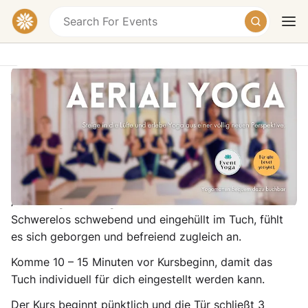
Aerial Yoga in Berlin
SOULYOGA Berlin ~ YOGA & AERIAL STUDIO,
Herbertstraße 11, 10827 Berlin-Tempelhof-
Schöneberg, Germany
Today
Tomorrow
Weekend
Aerial Yoga ist ein ganz besonderes Erlebnis.
Schwerelos schwebend und eingehüllt im Tuch, fühlt
es sich geborgen und befreiend zugleich an.
Komme 10 – 15 Minuten vor Kursbeginn, damit das
Tuch individuell für dich eingestellt werden kann.
Der Kurs beginnt pünktlich und die Tür schließt 3