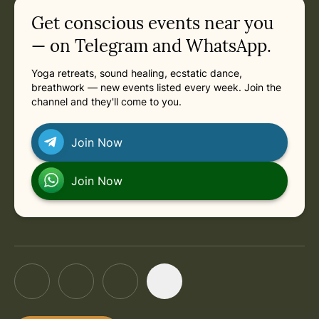
Related appointments
Get conscious events near you
in Berlin
Previous: Saturday, August 1, 2026 at 1:15 PM
in Berlin
Next: Saturday, August 15, 2026 at 1:15 PM
in Berlin
Saturday, August 15, 2026 at 1:15 PM
— on Telegram and WhatsApp.
Yoga retreats, sound healing, ecstatic dance,
in Berlin
Saturday, August 22, 2026 at 1:15 PM
breathwork — new events listed every week. Join the
channel and they'll come to you.
in Berlin
Saturday, August 29, 2026 at 1:15 PM
Join Now
in Berlin
Saturday, September 5, 2026 at 1:15 PM
Join Now