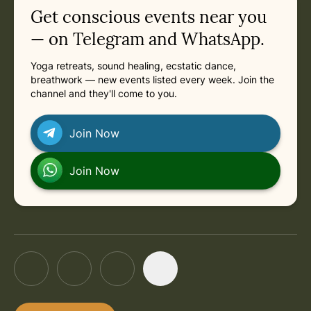
Related appointments
Get conscious events near you
in Online
Previous: Monday, August 3, 2026 at 4:00 PM
in Online
Next: Monday, August 17, 2026 at 4:00 PM
in Online
Monday, August 17, 2026 at 4:00 PM
— on Telegram and WhatsApp.
Yoga retreats, sound healing, ecstatic dance,
in Online
Monday, August 24, 2026 at 4:00 PM
breathwork — new events listed every week. Join the
channel and they'll come to you.
in Online
Monday, August 31, 2026 at 4:00 PM
Join Now
in Online
Monday, September 7, 2026 at 4:00 PM
Join Now