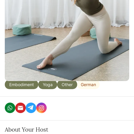
Eine kraftvolle und zugleich ausgleichende online
Einheit zum Wochenausklang. Dynamische Sequenzen
stärken die Muskulatur, verbessern die Stabilität und
bringen den Kreislauf in Schwung. Kräftigende
Übungen wechseln sich mit bewussten Pausen ab - für
ein gutes Körpergefühl und einen aktiven Start ins
Wochenende.
🧘‍♀️ Für alle Level geeignet
German
Embodiment
Yoga
Other
About Your Host