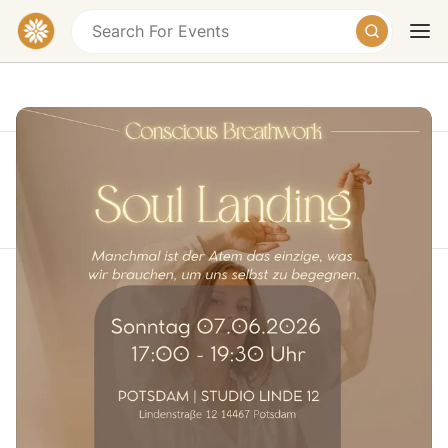
This event took place on Sunday, June 7, 2026 at
07:30 PM
Today
Tomorrow
Weekend
SOUL LANDING | Conscious
Breathwork in Potsdam
Lindenstraße 12, 14467 Potsdam, Germany
€37