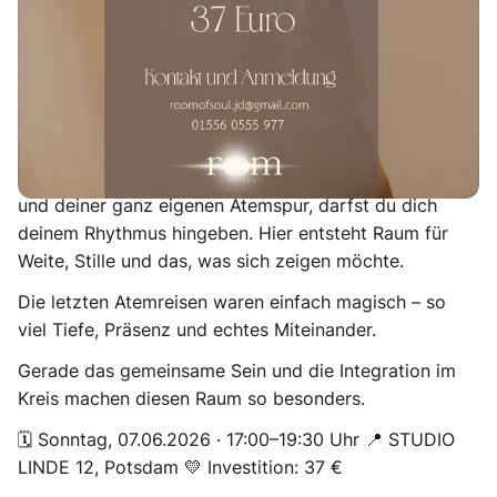
„Manchmal ist der Atem das Einzige, was wir
brauchen, um uns selbst zu begegnen.“ 🌬️
Lass die Woche sanft von dir abgleiten und tauche ein
– raus aus dem Kopf, hinein in die tiefe Verbundenheit
mit dir selbst.
In 70 Minuten bewusster Atmung, getragen von Musik
und deiner ganz eigenen Atemspur, darfst du dich
deinem Rhythmus hingeben. Hier entsteht Raum für
Weite, Stille und das, was sich zeigen möchte.
Die letzten Atemreisen waren einfach magisch – so
viel Tiefe, Präsenz und echtes Miteinander.
Gerade das gemeinsame Sein und die Integration im
Kreis machen diesen Raum so besonders.
🗓️ Sonntag, 07.06.2026 · 17:00–19:30 Uhr 📍 STUDIO
LINDE 12, Potsdam 💛 Investition: 37 €