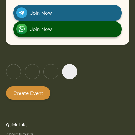
Join Now
Join Now
Create Event
Quick links
About lumaya