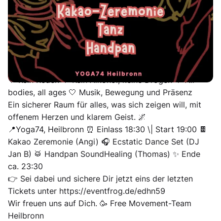
am 12. Juni starten wir wieder mit einer herzöffnenden
Kakao Zeremonie und danach geht’s barfuß auf die
Tanzfläche. ☕️❤️💃🕺 Von sanften Vibes zum Loslassen
bis zu treibenden Beats, die Dich erinnern, wie
lebendig Du bist. 🔥🎶
🤍 Kein Reden 🤍 Kein Alkohol, keine Drogen 🤍 All
bodies, all ages 🤍 Musik, Bewegung und Präsenz
Ein sicherer Raum für alles, was sich zeigen will, mit
offenem Herzen und klarem Geist. 🌌
📍Yoga74, Heilbronn ⏰ Einlass 18:30 \| Start 19:00 🍫
Kakao Zeremonie (Angi) 🎧 Ecstatic Dance Set (DJ
Jan B) 🥁 Handpan SoundHealing (Thomas) ✨ Ende
ca. 23:30
👉 Sei dabei und sichere Dir jetzt eins der letzten
Tickets unter https://eventfrog.de/edhn59
Wir freuen uns auf Dich. 🥳 Free Movement-Team
Heilbronn