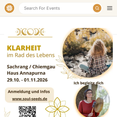
Klarheit - im Rad des Lebens
Haus Annapurna, Dorfstraße, Aschau im
Chiemgau-Sachrang, Germany
Today
Tomorrow
Weekend
€300 – €600
Klarheit - im Rad des Lebens
In diesen besonderen Tagen erlebst du die uralte
Weisheit des Medizinrades und intensive Natur-
Solozeiten für deine drängenden Lebensfragen und