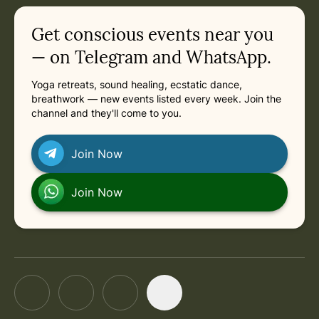
Thursday, October 29, 2026 at 5:00 PM
Related appointments
Get conscious events near you
— on Telegram and WhatsApp.
Yoga retreats, sound healing, ecstatic dance,
breathwork — new events listed every week. Join the
channel and they'll come to you.
Join Now
Join Now