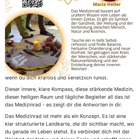
einer echten Ortientierung im Leben. Du nimmst dir
bewusst Zeit, um innezuhalten, wahrzunehmen, zu
sortieren und den nächsten Schritt mit Klarheit zu
gehen.
Was ist das Medizinrad?
Stell dir vor, du hättest etwas, das dir klar zeigt, wo du
gerade stehst und welche Wege möglich sind. Etwas,
das dir Antworten gibt, wenn du zweifelst, dich
verlierst und innerlich kämpfst. Etwas, das dich stärkt,
wenn du dich kraftlos und verletzlich fühlst.
Dieser innere, klare Kompass, diese stärkende Medizin,
dieser heiligen Raum und tägliche Begleiter all das ist
das Medizinrad - es zeigt dir die Antworten in dir.
Das Medizinrad
ist mehr als ein Konzept. Es ist eine
klar strukturierte Landkarte, die dir sichtbar macht, wo
du gerade im Leben stehst. Es verbindet dich mit der