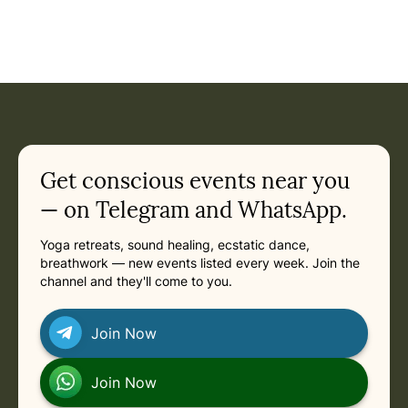
Event: Mantra Alchemie Retreat mit Aleah Gitanjali Gandhar
Current appointment
in
Friday, February 26, 2027 at 6:00 PM
Related appointments
Get conscious events near you
— on Telegram and WhatsApp.
Yoga retreats, sound healing, ecstatic dance,
breathwork — new events listed every week. Join the
channel and they'll come to you.
Join Now
Join Now