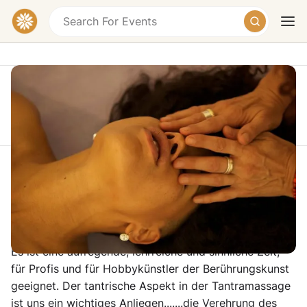
This event took place on Saturday, October 18,
2025 at 04:00 PM
Tantramassage nach Andro Level 1
Today
Tomorrow
Weekend
Online Event
Es ist eine aufregende, lehrreiche und sinnliche Zeit,
für Profis und für Hobbykünstler der Berührungskunst
geeignet. Der tantrische Aspekt in der Tantramassage
ist uns ein wichtiges Anliegen.......die Verehrung des