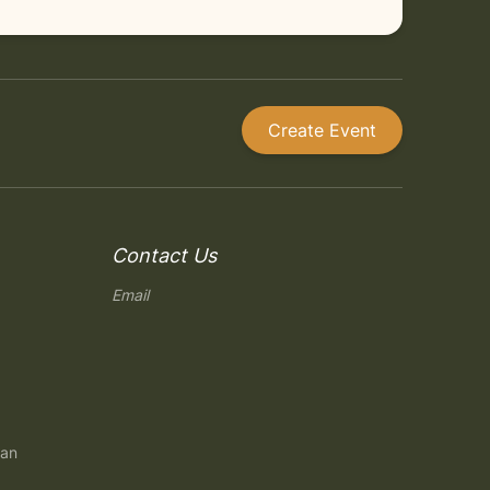
Create Event
Contact Us
Email
gan