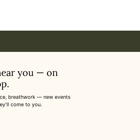
near you — on
p.
ance, breathwork — new events
ey'll come to you.