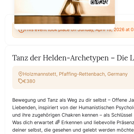
This event took place on Sunday, April 19, 2026 at 
Tanz der Helden-Archetypen – Die
Holzmannstett, Pfaffing-Rettenbach, Germany
€380
Bewegung und Tanz als Weg zu dir selbst – Offene Ja
Liebenden, inspiriert von der Humanistischen Psycho
und ihre zugehörigen Chakren kennen – als Schlüssel z
Was dich erwartet
🌈 Erkennen und liebevolle Präsenz
deiner selbst, die gesehen und gelebt werden möcht