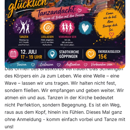
mit dem Thema
Tanzen & Loslassen.
Tanzen in der Kirche ist mehr als Bewegung. Es ist
Gebet mit dem ganzen Körper. *Tanzen ist "beten mit
den Füssen". Im Tanz können und dürfen wir loslassen:
Erwartungen, Sorgen, Kontrolle. Denn, wir müssen
nichts leisten, nichts darstellen. Wir dürfen einfach da
sein – so wie wir sind. Jede Bewegung wird zu einem
Körpergebet. Das Heben der Arme kann Hingabe sein.
Das Öffnen des Brustkorbs Vertrauen. Das Schwingen
des Körpers ein Ja zum Leben. Wie eine Welle – eine
Wave – lassen wir uns tragen. Wir halten nicht fest,
sondern fließen. Wir empfangen und geben weiter. Wir
atmen ein und aus. Tanzen in der Kirche bedeutet
nicht Perfektion, sondern Begegnung. Es ist ein Weg,
raus aus dem Kopf, hinein ins Fühlen. Dieses Mal ganz
ohne Anmeldung - komm einfach vorbei und Tanze mit
uns!