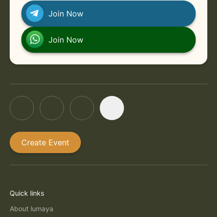
Join Now
Join Now
Create Event
Quick links
About lumaya