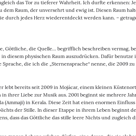
gleich das Tor zu tieferer Wahrheit. Ich durfte erkennen: 
dem Raum, der unversehrt und ewig ist. Diesen Raum halte 
ie durch jedes Herz wiederentdeckt werden kann. – getrage
, Göttliche, die Quelle… begrifflich beschreiben vermag, b
 in diesem physischen Raum auszudrücken. Dafür benutze i
 Sprache, die ich die „Sternensprache“ nenne, die 2009 zu
ebt bereits seit 2009 in Mojácar, einem kleinen Küstenort 
 in ihrer Liebe zur Musik aus. 2001 beginnt sie mehrere Jah
Ammaji) in Kerala. Diese Zeit hat einen enormen Einfluss a
ichts der Stille. In dieser Etappe in ihrem Leben beginnt de
s, dass das Göttliche das stille leere Nichts und zugleich die