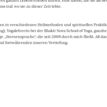
hres ganzen Lebens erleben dürfen, eine davon, die sie als 
traf, wo sie zu dieser Zeit lebte.
en in verschiedenen Heilmethoden und spirituellen Praktike
ng), Yogalehrerin bei der Bhakti Nova School of Yoga, ganz
e „Sternensprache“, die seit 2009 durch mich fließt. All das
nd fortwährenden inneren Vertiefung.