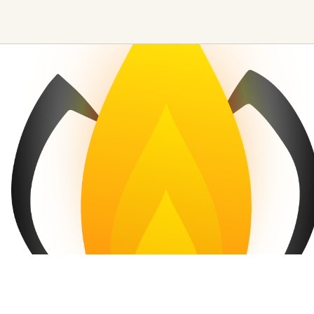
Ceremony, Music &
Transformative &
Movement
Collective
Experiences
Kirtan
Sound Healing
Retreat
Cacao Ceremony
Festival
Conscious Dance
Other
Temple Night