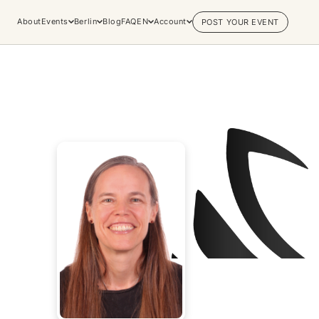
About
Events
Berlin
Blog
FAQ
EN
Account
POST YOUR EVENT
Explore
Practices & Inner
Experiences
Work
Discover conscious events, life
Yoga
changing retreats, and private
Meditation
sessions across the world's most
Breathwork
vibrant spiritual hubs.
Embodiment
Browse all categories
Tantra