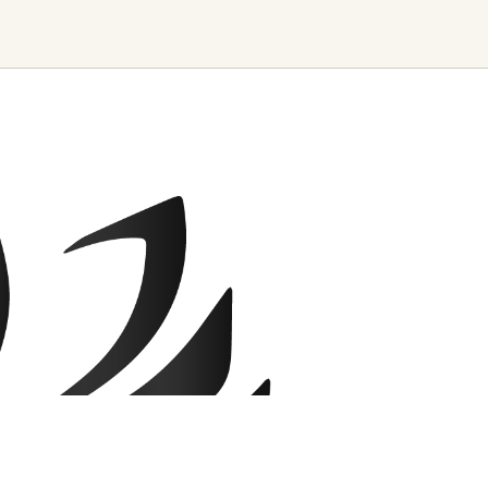
Find trending events
world wide
A global view of gatherings where
connection, presence, and growth
are actively unfolding.