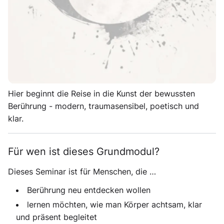
Der erste Atemzug deiner
Tantramassage‑Reise
Dieses Grundmodul ist mehr als der Anfang deiner
Ausbildung. Es ist ein Aufwachen. Ein Wiedererinnern.
Ein Zurückkehren zu deinen Händen, zu deinem
Körper, zu deiner Präsenz.
Hier beginnt die Reise in die Kunst der bewussten
Berührung - modern, traumasensibel, poetisch und
klar.
Für wen ist dieses Grundmodul?
Dieses Seminar ist für Menschen, die …
Berührung neu entdecken wollen
lernen möchten, wie man Körper achtsam, klar
und präsent begleitet