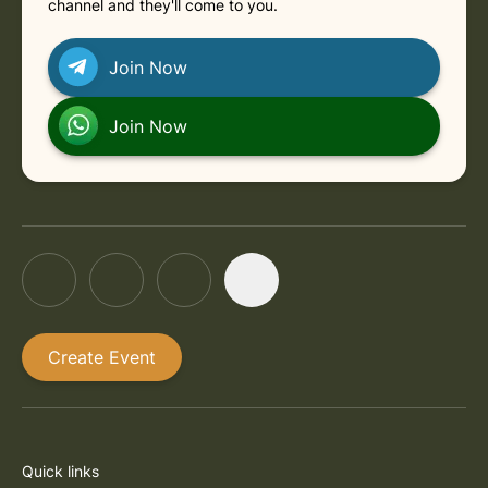
channel and they'll come to you.
Join Now
Join Now
Create Event
Quick links