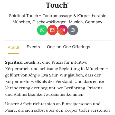
Other
Touch"
Spiritual Touch – Tantramassage & Körpertherapie
Find trending events
München, Olschewskibogen, Munich, Germany
world wide
A global view of gatherings where connection, presence, and
growth are actively unfolding.
Events
One-on-One Offerings
About
Spiritual Touch
ist eine Praxis für intuitive
Körperarbeit und achtsame Begleitung in München –
geführt von Jörg & Eva Saur. Wir glauben, dass der
Körper mehr weiß als der Verstand. Und dass echte
Veränderung dort beginnt, wo Berührung, Präsenz
und Aufmerksamkeit zusammenkommen.
Unsere Arbeit richtet sich an Einzelpersonen und
Paare, die sich selbst über den Körper tiefer verstehen