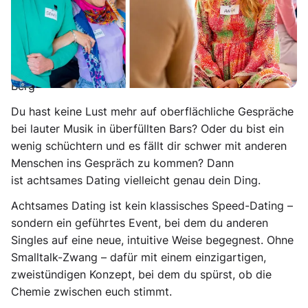
Achtsames Dating in Berlin – für Singles
von 30–40 Jahren
🗓️
04. Juli
| 🕟
14:00 – ca. 16:30 Uhr
| 📍 Schöner
Yogarraum in Berlin – Nähe Antonplatz/Prenzlauer
Berg
Du hast keine Lust mehr auf oberflächliche Gespräche
bei lauter Musik in überfüllten Bars? Oder du bist ein
wenig schüchtern und es fällt dir schwer mit anderen
Menschen ins Gespräch zu kommen? Dann
ist
achtsames Dating
vielleicht genau dein Ding.
Achtsames Dating
ist kein klassisches Speed-Dating –
sondern ein geführtes Event, bei dem du anderen
Singles
auf eine neue, intuitive Weise
begegnest. Ohne
Smalltalk-Zwang – dafür mit einem
einzigartigen,
zweistündigen Konzept
, bei dem du spürst,
ob die
Chemie zwischen euch stimmt
.