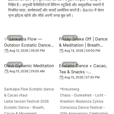
निहित है। अनुभवी फैसिलिटेटर्स विभिन्न स्टूडियो और सामुदायिक स्थानों में
नियमित सत्र, कार्यशालाएँ और सभाएँ आयोजित करते हैं। Berlin में चेतन
नृत्य इवेंट्स खोजें और सीधे अपनी जगह बुक करें।
View event: ✨ Sankalpa Flow — Outdoor Ecstatic Dance 
View event: Friday Shake Off
कई तिथियाँ
कई तिथियाँ
✨ Sankalpa Flow —
Friday Shake Off | Dance
Outdoor Ecstatic Dance
& Meditation | Breath
at Tempelhofer Feld ✨
Special w/ Jenni Turner
Aug 12, 2026 | 06:30 PM
Aug 14, 2026 | 04:00 PM
View event: Osho Dynamic Meditation
View event: Ecstatic Dance
कई तिथियाँ
कई तिथियाँ
Osho Dynamic Meditation
Ecstatic Dance + Cacao,
Tea & Snacks -
Aug 15, 2026 | 05:00 AM
Community Ecstatic
Aug 15, 2026 | 07:30 PM
Dance
Sankalpa Flow Ecstatic dance
*Kreuzberg
& Cacao ritaul
Chaos - Dunkelheit - Licht -
Liebe tanzen Festival 2026
Kreation: Biodanza Zyklus
Ecstatic Dance - Breath,
Conscious Dance Festival -
Cacao & Movement
10th Anniversary Celebration