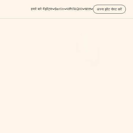
हमारे बारे में
इवेंट्स
Berlin
ब्लॉग
FAQ
HI
खाता
अपना इवेंट पोस्ट करें
विश्वभर में ट्रेंडिंग इवेंट्स खोजें
जहाँ जुड़ाव, उपस्थिति और विकास सक्रिय रूप से
प्रकट हो रहे हैं, वैश्विक सभाओं का दृश्य।