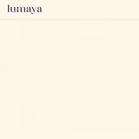
अनुभव खोजें
अभ्यास और आंतरिक कार्य
दुनिया के सबसे जीवंत आध्यात्मिक केंद्रों में
चेतन इवेंट्स, जीवन बदलने वाले रिट्रीट और
योग
निजी सत्र खोजें।
ध्यान
सभी श्रेणियाँ देखें
ब्रेथवर्क
एम्बॉडीमेंट
तंत्र