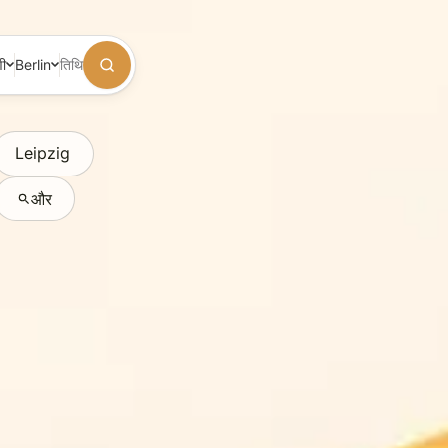
णी
Berlin
तिथि
Leipzig
और