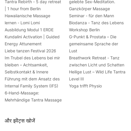
Tantra Rebirth - 5 day retreat
gelebte Sex-Meditation.
| 1 hour from Berlin
Ganzkörper Massage
Hawaiianische Massage
Seminar - für den Mann
lernen - Lomi Lomi
Biodanza - Tanz des Lebens
Ausbildung Modul 1 ERDE
Workshop Berlin
Kundalini Activation | Guided
G-Punkt & Prostata – Die
Energy Attunement
gemeinsame Sprache der
Liebe tanzen Festival 2026
Lust
Im Trubel des Lebens bei mir
Breathwork Retreat - Tanz
bleiben – Achtsamkeit,
zwischen Licht und Schatten
Selbstkontakt & Innere
Heilige Lust – Wild Life Tantra
Führung mit dem Ansatz des
Level III
Internal Family System (IFS)
Yoga trifft Physio
6‑Hand-Massage:
Mehrhändige Tantra Massage
और इवेंट्स खोजें