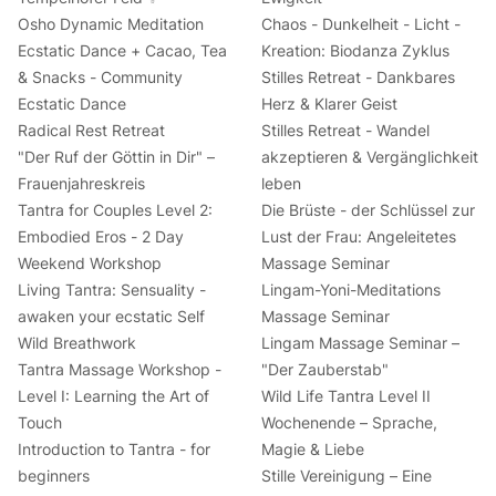
Osho Dynamic Meditation
Chaos - Dunkelheit - Licht -
Ecstatic Dance + Cacao, Tea
Kreation: Biodanza Zyklus
& Snacks - Community
Stilles Retreat - Dankbares
Ecstatic Dance
Herz & Klarer Geist
Radical Rest Retreat
Stilles Retreat - Wandel
"Der Ruf der Göttin in Dir" –
akzeptieren & Vergänglichkeit
Frauenjahreskreis
leben
Tantra for Couples Level 2:
Die Brüste - der Schlüssel zur
Embodied Eros - 2 Day
Lust der Frau: Angeleitetes
Weekend Workshop
Massage Seminar
Living Tantra: Sensuality -
Lingam-Yoni-Meditations
awaken your ecstatic Self
Massage Seminar
Wild Breathwork
Lingam Massage Seminar –
Tantra Massage Workshop -
"Der Zauberstab"
Level I: Learning the Art of
Wild Life Tantra Level II
Touch
Wochenende – Sprache,
Introduction to Tantra - for
Magie & Liebe
beginners
Stille Vereinigung – Eine