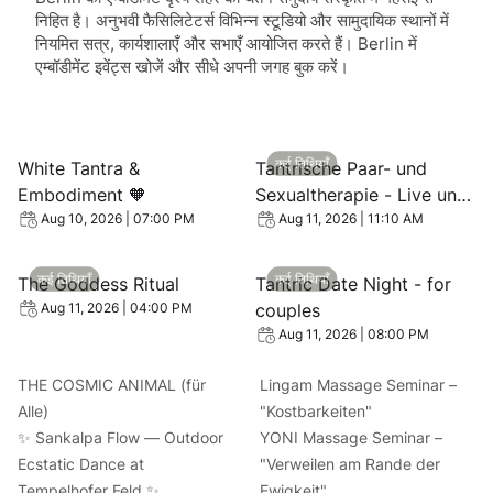
निहित है। अनुभवी फैसिलिटेटर्स विभिन्न स्टूडियो और सामुदायिक स्थानों में
नियमित सत्र, कार्यशालाएँ और सभाएँ आयोजित करते हैं। Berlin में
एम्बॉडीमेंट इवेंट्स खोजें और सीधे अपनी जगह बुक करें।
View event: White Tantra & Embodiment 🧡
View event: Tantrische Paar-
कई तिथियाँ
White Tantra &
Tantrische Paar- und
Embodiment 🧡
Sexualtherapie - Live und
online
Aug 10, 2026 | 07:00 PM
Aug 11, 2026 | 11:10 AM
View event: The Goddess Ritual
View event: Tantric Date Nig
कई तिथियाँ
कई तिथियाँ
The Goddess Ritual
Tantric Date Night - for
couples
Aug 11, 2026 | 04:00 PM
Aug 11, 2026 | 08:00 PM
THE COSMIC ANIMAL (für
Lingam Massage Seminar –
Alle)
"Kostbarkeiten"
✨ Sankalpa Flow — Outdoor
YONI Massage Seminar –
Ecstatic Dance at
"Verweilen am Rande der
Tempelhofer Feld ✨
Ewigkeit"