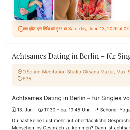
यह इवेंट इस तिथि को हुआ था Saturday, June 13, 2026 at 0
Achtsames Dating in Berlin – für Sin
O.Sound Meditation Studio Oksana Mazur, Max-S
€35
Achtsames Dating in Berlin – für Singles 
🗓️
13. Juni
| 🕟
17:30 – ca. 19:45 Uhr
| 📍 Schöner Yoga
Du hast keine Lust mehr auf oberflächliche Gespräche 
Menschen ins Gespräch zu kommen? Dann ist
achtsa