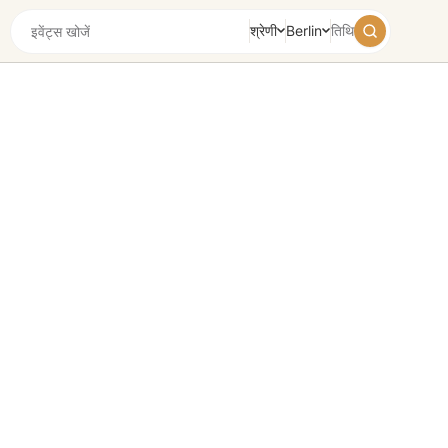
श्रेणी
Berlin
तिथि
August
2026
Su
Mo
Tu
We
Th
Fr
Sa
26
27
28
29
30
31
1
2
3
4
5
6
7
8
9
10
11
12
13
14
15
16
17
18
19
20
21
22
23
24
25
26
27
28
29
30
31
1
2
3
4
5
आज
कल
सप्ताहांत