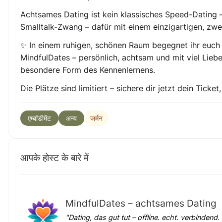
Achtsames Dating
ist kein klassisches Speed-Dating 
Smalltalk-Zwang – dafür mit einem
einzigartigen, zw
✨ In einem ruhigen, schönen Raum begegnet ihr euch 
MindfulDates
– persönlich, achtsam und mit viel Lieb
besondere Form des Kennenlernens.
Die Plätze sind limitiert – sichere dir jetzt dein Tic
जर्मन
एम्बॉडीमेंट
अन्य
आपके होस्ट के बारे में
MindfulDates – achtsames Dating
"Dating, das gut tut – offline. echt. verbindend. 