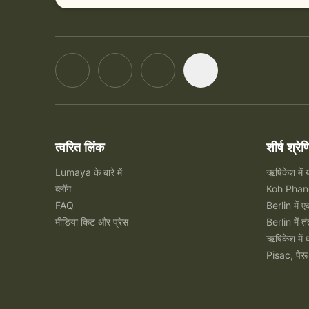
त्वरित लिंक
शीर्ष श्रेण
Lumaya के बारे में
ऋषिकेश में य
ब्लॉग
Koh Phanga
FAQ
Berlin में ए
मीडिया किट और प्रेस
Berlin में तं
ऋषिकेश में ध
Pisac, पेरू 