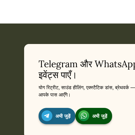
Telegram और WhatsApp प
इवेंट्स पाएँ।
योग रिट्रीट, साउंड हीलिंग, एक्स्टैटिक डांस, ब्रेथवर्क — 
आपके पास आएँगे।
अभी जुड़ें
अभी जुड़ें