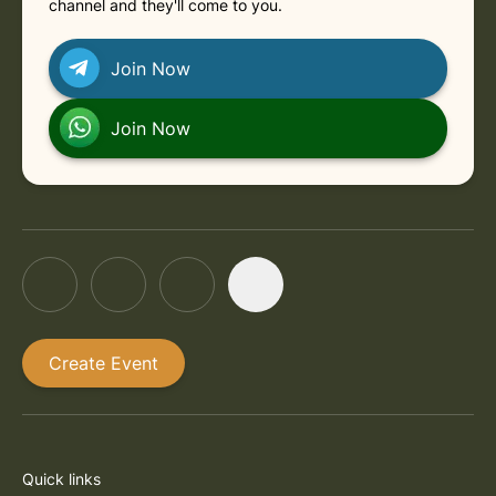
channel and they'll come to you.
Join Now
Join Now
Create Event
Quick links