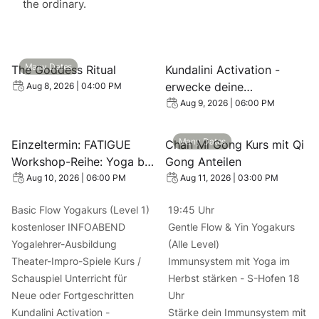
the ordinary.
View event: The Goddess Ritual
View event: Kundalini Activ
Many Dates
The Goddess Ritual
Kundalini Activation -
erwecke deine
Aug 8, 2026 | 04:00 PM
Lebensenergie
Aug 9, 2026 | 06:00 PM
View event: Einzeltermin: FATIGUE Workshop-Reihe: Yog
View event: Chan Mi Gong Ku
Many Dates
Einzeltermin: FATIGUE
Chan Mi Gong Kurs mit Qi
Workshop-Reihe: Yoga bei
Gong Anteilen
und nach Krebs August
Aug 10, 2026 | 06:00 PM
Aug 11, 2026 | 03:00 PM
Stuttgart 10.08.2026
Basic Flow Yogakurs (Level 1)
19:45 Uhr
kostenloser INFOABEND
Gentle Flow & Yin Yogakurs
Yogalehrer-Ausbildung
(Alle Level)
Theater-Impro-Spiele Kurs /
Immunsystem mit Yoga im
Schauspiel Unterricht für
Herbst stärken - S-Hofen 18
Neue oder Fortgeschritten
Uhr
Kundalini Activation -
Stärke dein Immunsystem mit