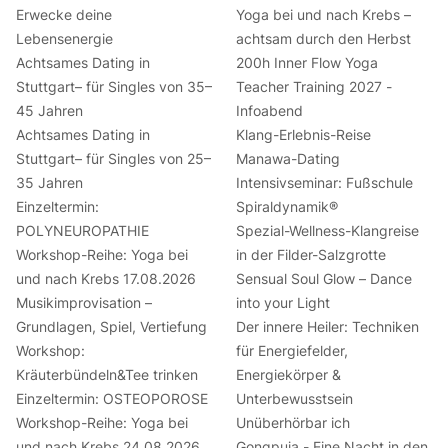
Erwecke deine
Yoga bei und nach Krebs –
Lebensenergie
achtsam durch den Herbst
Achtsames Dating in
200h Inner Flow Yoga
Stuttgart– für Singles von 35–
Teacher Training 2027 -
45 Jahren
Infoabend
Achtsames Dating in
Klang-Erlebnis-Reise
Stuttgart– für Singles von 25–
Manawa-Dating
35 Jahren
Intensivseminar: Fußschule
Einzeltermin:
Spiraldynamik®
POLYNEUROPATHIE
Spezial-Wellness-Klangreise
Workshop-Reihe: Yoga bei
in der Filder-Salzgrotte
und nach Krebs 17.08.2026
Sensual Soul Glow – Dance
Musikimprovisation –
into your Light
Grundlagen, Spiel, Vertiefung
Der innere Heiler: Techniken
Workshop:
für Energiefelder,
Kräuterbündeln&Tee trinken
Energiekörper &
Einzeltermin: OSTEOPOROSE
Unterbewusstsein
Workshop-Reihe: Yoga bei
Unüberhörbar ich
und nach Krebs 24.08.2026
Gongpuja - Eine Nacht in den