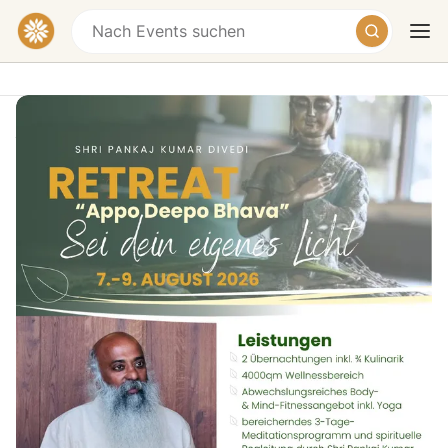
Appo Deepo Bhava Retreat – Sei dein
eigenes Licht
Spirit & SPA Birkenhof am Elfenhain | 4-Sterne
Superior Wellnesshotel im Bayerischen Wald,
Heute
Morgen
Wochenende
Auf der Rast, Grafenwiesen, Germany
€251
7.–9. August
Über das Retreat
Manchmal braucht es einen bewussten Schritt zurück,