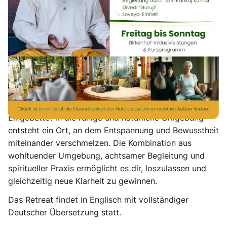
um wieder klar zu sehen. Einen Moment der Stille, um
sich selbst wieder zu hören. Wir vom Ashram
Mokshadham öffnen für dich einen geschützten
Rahmen, in dem du den Alltag hinter dir lassen und
dich ganz auf deine innere Reise konzentrieren kannst.
Dieses Retreat ist eine Einladung, dich selbst tiefer zu
erfahren, deine innere Kraft zu spüren und dich mit
dem Licht in dir zu verbinden, das dich trägt und leitet.
Eingebettet in die ruhige und natürliche Umgebung
entsteht ein Ort, an dem Entspannung und Bewusstheit
miteinander verschmelzen. Die Kombination aus
wohltuender Umgebung, achtsamer Begleitung und
spiritueller Praxis ermöglicht es dir, loszulassen und
gleichzeitig neue Klarheit zu gewinnen.
Das Retreat findet in Englisch mit vollständiger
Deutscher Übersetzung statt.