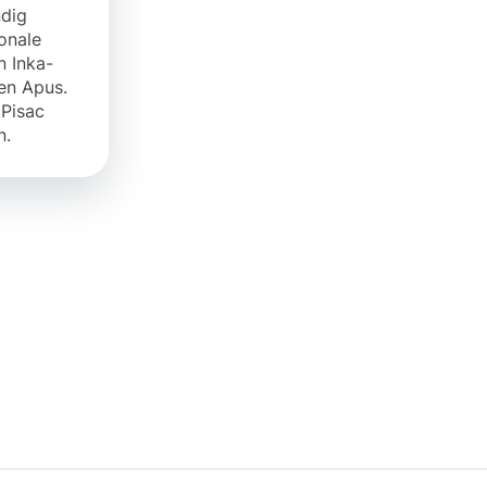
ndig
onale
n Inka-
den Apus.
Pisac
n.