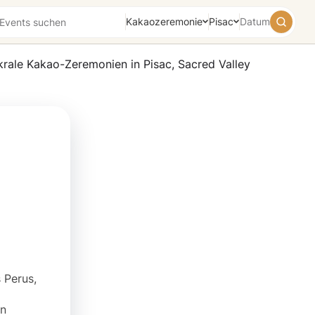
Kakaozeremonie
Pisac
Datum
August
2026
Su
Mo
Tu
We
Th
Fr
Sa
26
27
28
29
30
31
1
2
3
4
5
6
7
8
9
10
11
12
13
14
15
16
17
18
19
20
21
22
23
24
25
26
27
28
29
30
31
1
2
3
4
5
Heute
Morgen
Wochenende
 Perus,
in