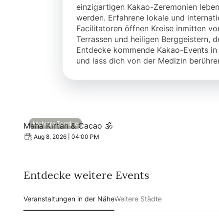
einzigartigen Kakao-Zeremonien lebe
werden. Erfahrene lokale und internati
Facilitatoren öffnen Kreise inmitten vo
Terrassen und heiligen Berggeistern, 
Entdecke kommende Kakao-Events in 
und lass dich von der Medizin berühre
View event: Maha Kirtan & Cacao 🕉️
Mehrere Termine
Maha Kirtan & Cacao 🕉️
Aug 8, 2026 | 04:00 PM
Entdecke weitere Events
Veranstaltungen in der Nähe
Weitere Städte