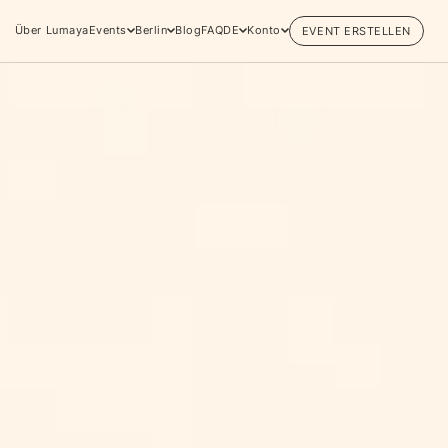
Über Lumaya
Events
Berlin
Blog
FAQ
DE
Konto
EVENT ERSTELLEN
Finde beliebte Events
weltweit
Eine globale Sicht auf
ngen
Zusammenkünfte, in denen
Verbindung, Präsenz und
Wachstum aktiv entfaltet werden.