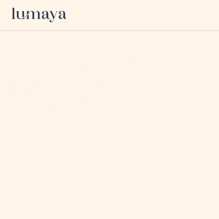
Erfahrungen
Praktiken & Innere
erkunden
Arbeiten
Entdecke bewusste Events,
Yoga
lebensverändernde Retreats und
Meditation
private Sessions in den
Breathwork
lebendigsten spirituellen Zentren
Embodiment
der Welt.
Tantra
Alle Kategorien entdecken