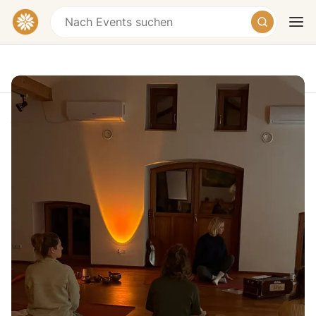
Atelier Yoga Retreat - Seminarhaus
Holzmannstett, Pfaffing (bei
München)
Heute
Morgen
Wochenende
Seminarhaus Holzmannstett, Holzmannstett,
Pfaffing-Holzmannstett, Germany
€389 – €439
Im April 2027 findet das nächste
Atelier Yoga Retreat
statt.