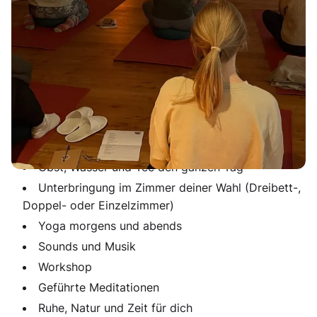
Wann und wo?
Von Freitagnachmittag, 09. April bis Sonntagmittag, 11.
April 2027.
Was erwartet dich?
Köstliches vegetarisches/veganes Essen - drei
Mal Buffet am Tag
Obst, Wasser und Tee den ganzen Tag
Unterbringung im Zimmer deiner Wahl (Dreibett-,
Doppel- oder Einzelzimmer)
Yoga morgens und abends
Sounds und Musik
Workshop
Geführte Meditationen
Ruhe, Natur und Zeit für dich