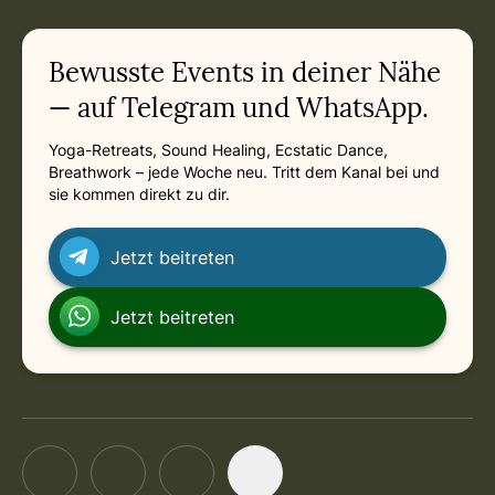
in München
Friday, April 9, 2027 at 8:30 AM
Related appointments
Bewusste Events in deiner Nähe
— auf Telegram und WhatsApp.
Yoga-Retreats, Sound Healing, Ecstatic Dance,
Breathwork – jede Woche neu. Tritt dem Kanal bei und
sie kommen direkt zu dir.
Jetzt beitreten
Jetzt beitreten