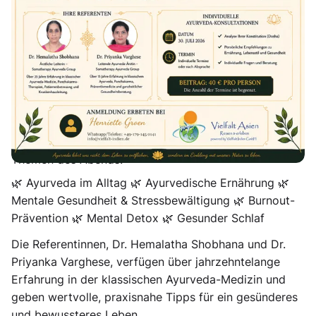
Tauchen Sie ein in die faszinierende Welt des Ayurveda
und erleben Sie einen inspirierenden Vortragsabend
mit
zwei erfahrenen Ayurveda-Ärztinnen aus Indien
.
Entdecken Sie, wie die jahrtausendealte Heilkunst des
Ayurveda Sie dabei unterstützen kann, mehr
Gesundheit, Energie und innere Balance in Ihren Alltag
zu bringen.
Themen des Abends:
🌿 Ayurveda im Alltag 🌿 Ayurvedische Ernährung 🌿
Mentale Gesundheit & Stressbewältigung 🌿 Burnout-
Prävention 🌿 Mental Detox 🌿 Gesunder Schlaf
Die Referentinnen,
Dr. Hemalatha Shobhana
und
Dr.
Priyanka Varghese
, verfügen über jahrzehntelange
Erfahrung in der klassischen Ayurveda-Medizin und
geben wertvolle, praxisnahe Tipps für ein gesünderes
und bewussteres Leben.