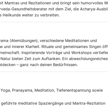
mit Mantras und Rezitationen und bringt sein humorvolles 
urveda-Gesundheitsberater mit dem Ziel, die Acharya-Ausbi
 Heilkunde weiter zu verbreiten.
anayama (Atemübungen), verschiedene Meditationen und
 und innerer Klarheit. Rituale und gemeinsames Singen öf
einschaft. Inspirierende Vorträge und Workshops vertiefe
e Natur bieten Zeit zum Auftanken. Ein abwechslungsreiches
ntdecken – ganz nach deinen Bedürfnissen.
Yoga, Pranayama, Meditation, Tiefenentspannung sowie
eführte meditative Spaziergänge und Mantra-Rezitation