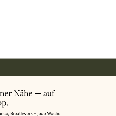
e Gesundheit in
iner Nähe — auf
p.
Dance, Breathwork – jede Woche