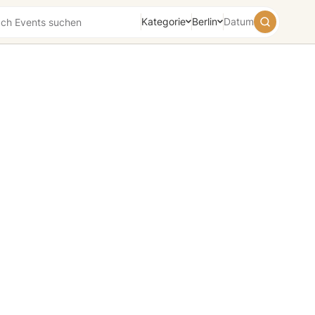
Kategorie
Berlin
Datum
August
2026
Su
Mo
Tu
We
Th
Fr
Sa
26
27
28
29
30
31
1
2
3
4
5
6
7
8
9
10
11
12
13
14
15
16
17
18
19
20
21
22
23
24
25
26
27
28
29
30
31
1
2
3
4
5
Heute
Morgen
Wochenende