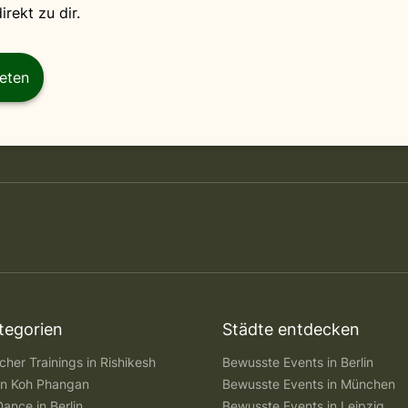
rekt zu dir.
reten
tegorien
Städte entdecken
her Trainings in Rishikesh
Bewusste Events in Berlin
 in Koh Phangan
Bewusste Events in München
Dance in Berlin
Bewusste Events in Leipzig