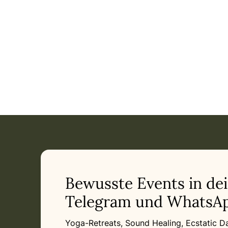
Event: Ayurvedisches Fastenretreat: Frühjahrsputz für dein
Current appointment
in
Sunday, May 9, 2027 at 7:00 PM
Related appointments
Bewusste Events in de
Telegram und WhatsAp
Yoga-Retreats, Sound Healing, Ecstatic 