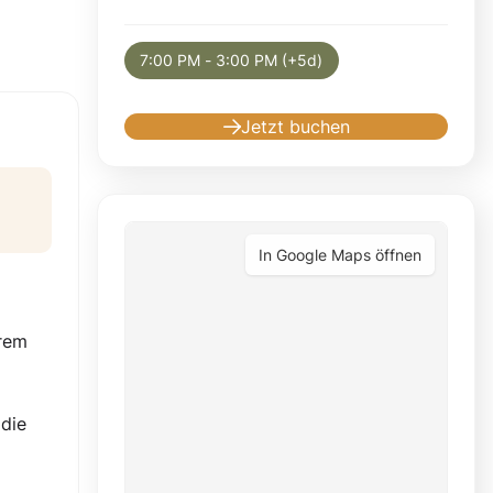
Selected appointment: Sunday, May 9, 2027
7:00 PM - 3:00 PM (+5d)
Jetzt buchen
In Google Maps öffnen
erem
 die