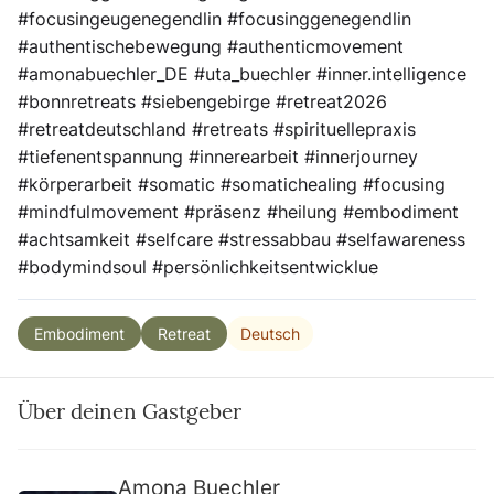
#focusingeugenegendlin #focusinggenegendlin
#authentischebewegung #authenticmovement
#amonabuechler_DE #uta_buechler #inner.intelligence
#bonnretreats #siebengebirge #retreat2026
#retreatdeutschland #retreats #spirituellepraxis
#tiefenentspannung #innerearbeit #innerjourney
#körperarbeit #somatic #somatichealing #focusing
#mindfulmovement #präsenz #heilung #embodiment
#achtsamkeit #selfcare #stressabbau #selfawareness
#bodymindsoul #persönlichkeitsentwicklue
Deutsch
Embodiment
Retreat
Über deinen Gastgeber
Amona Buechler