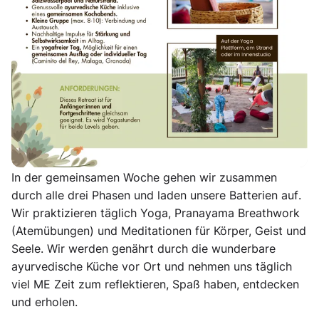
Eine Woche nur für dich, deinen Körper,
dein
Wohlempfinden, deinen Geist, deine Balance
...ohne
tägliche ToDo Listen, ohne müssen und sollen,
einfach
nur SEIN
an der wunderschönen Costa del Sol in
Andalusien zusammen mit Gleichgesinnten in
Verbindung mit dir selbst. Auf der
Yogaplattform mit
Blick auf das Meer
, am Salzwasserpool oder am nahe
gelegenen
Naturstrand
(ca. 300m entfernt).
Reset | Restore | Recharge
In der gemeinsamen Woche gehen wir zusammen
durch alle drei Phasen und
laden unsere Batterien auf
.
Wir praktizieren täglich
Yoga, Pranayama Breathwork
(Atemübungen) und
Meditationen für Körper, Geist und
Seele.
Wir werden genährt durch die wunderbare
ayurvedische Küche vor Ort
und nehmen uns täglich
viel ME Zeit
zum reflektieren,
Spaß
haben, entdecken
und erholen.