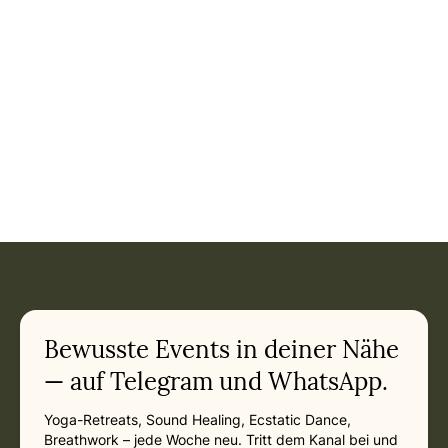
Event: Body & Mind - Yoga Retreat | Almayate Costa, Andal
Current appointment
in
Sunday, November 15, 2026 at 3:00 PM
Related appointments
Bewusste Events in deiner Nähe
— auf Telegram und WhatsApp.
Yoga-Retreats, Sound Healing, Ecstatic Dance,
Breathwork – jede Woche neu. Tritt dem Kanal bei und