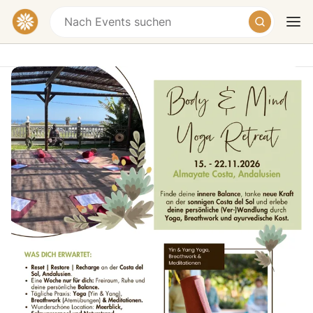
Body & Mind - Yoga Retreat |
Almayate Costa, Andalusien
Playa de Almayate, Spain
Heute
Morgen
Wochenende
Eine Woche nur für dich, deinen Körper,
dein Wohlempfinden, deinen Geist, deine
Balance.
Body & Mind Yoga Retreat in Almayate Costa - was
erwartet dich?