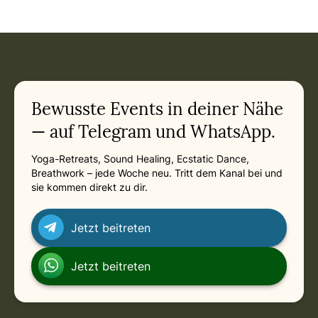
Event: Bremen Empowerment Quantum Matrix Welle in
Current appointment
in
Saturday, August 22, 2026 at 10:00 AM
Related appointments
Bewusste Events in deiner Nähe
— auf Telegram und WhatsApp.
Yoga-Retreats, Sound Healing, Ecstatic Dance,
Breathwork – jede Woche neu. Tritt dem Kanal bei und
sie kommen direkt zu dir.
Jetzt beitreten
Jetzt beitreten