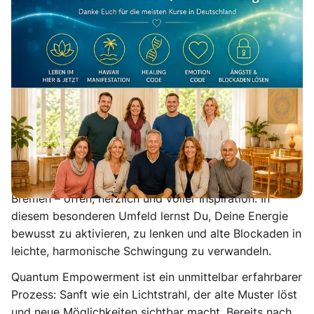
📅 Termin in Bremen: ➡️ Mai & August 2026 📍 Bremen
| Gute Anbindung & Parkplätze
Erlebe Empowerment Bremen in einer neuen,
kraftvollen Ausrichtung: Quantum Empowerment
verbindet moderne Bewusstseinsarbeit mit
energetischen Transformationsmethoden und eröffnet
Dir den Zugang zu einem erweiterten Energiefeld, in
dem innere Stärke, Klarheit und Balance entstehen.
✨ Empowerment Bremen – Energie in Bewegung
Bremen – offen, herzlich und voller Inspiration. In
diesem besonderen Umfeld lernst Du, Deine Energie
bewusst zu aktivieren, zu lenken und alte Blockaden in
leichte, harmonische Schwingung zu verwandeln.
Quantum Empowerment ist ein unmittelbar erfahrbarer
Prozess: Sanft wie ein Lichtstrahl, der alte Muster löst
und neue Möglichkeiten sichtbar macht. Bereits nach