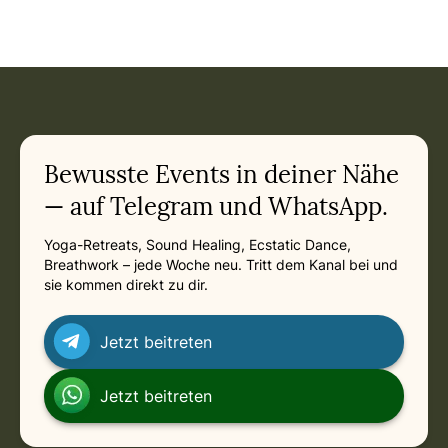
Event: Bremen Reiki - Quantum Reiki mit Quantenwelle in
Current appointment
in
Saturday, August 29, 2026 at 10:00 PM
Related appointments
Bewusste Events in deiner Nähe
— auf Telegram und WhatsApp.
Yoga-Retreats, Sound Healing, Ecstatic Dance,
Breathwork – jede Woche neu. Tritt dem Kanal bei und
sie kommen direkt zu dir.
Jetzt beitreten
Jetzt beitreten