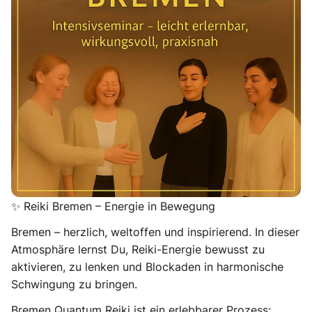
manchmal nur 1 mal im Jahr in Bremen ( aber öfter in
Hannover - Bremen - Münster - Köln - Berlin ) ➡️
18.-19. JULI 2026 📍 Bremen | Gute Anbindung &
kostenlose Parkplätze
Erlebe Reiki in Bremen in einer modernen, kraftvollen
Form: Bremen Quantum Reiki verbindet traditionelles
Reiki mit neuen energetischen Bewusstseinsmethoden
und öffnet Dir den Zugang zu einem erweiterten
Energiefeld, in dem Heilung, Klarheit und innere
Balance entstehen.
✨ Reiki Bremen – Energie in Bewegung
Bremen – herzlich, weltoffen und inspirierend. In dieser
Atmosphäre lernst Du, Reiki-Energie bewusst zu
aktivieren, zu lenken und Blockaden in harmonische
Schwingung zu bringen.
Bremen Quantum Reiki ist ein erlebbarer Prozess: