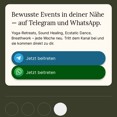
in München
Sunday, April 4, 2027 at 7:00 PM
Related appointments
Bewusste Events in deiner Nähe
— auf Telegram und WhatsApp.
Yoga-Retreats, Sound Healing, Ecstatic Dance,
Breathwork – jede Woche neu. Tritt dem Kanal bei und
sie kommen direkt zu dir.
Jetzt beitreten
Jetzt beitreten