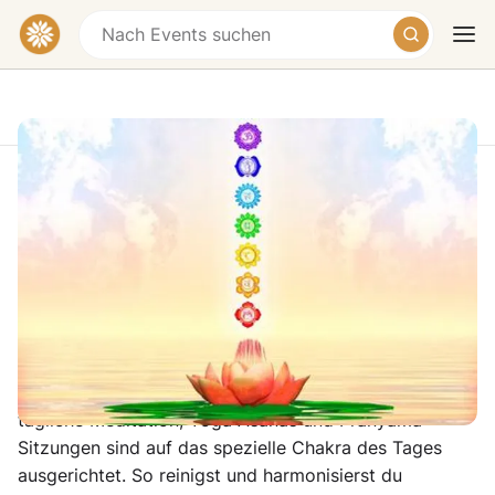
Chakra-Kur - Reinigung der Chakras
Yoga Vidya Allgäu, Lärchenweg, Oy-
Mittelberg-Maria-Rain, Germany
Heute
Morgen
Wochenende
€658 – €1114
Für die Reinigung der Chakras konzentrierst du dich
unter Anleitung jeden Tag auf ein anderes Chakra. Die
tägliche Meditation, Yoga Asanas und Pranyama-
Sitzungen sind auf das spezielle Chakra des Tages
ausgerichtet. So reinigst und harmonisierst du