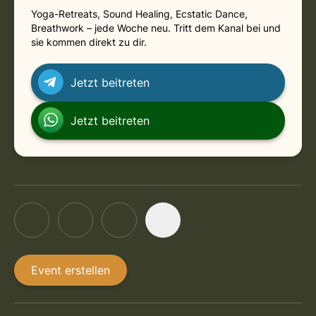
Yoga-Retreats, Sound Healing, Ecstatic Dance,
in Online
Sunday, August 30, 2026 at 8:00 AM
Breathwork – jede Woche neu. Tritt dem Kanal bei und
sie kommen direkt zu dir.
in Online
Sunday, September 6, 2026 at 8:00 AM
Jetzt beitreten
in Online
Sunday, September 13, 2026 at 8:00 AM
Jetzt beitreten
Event erstellen