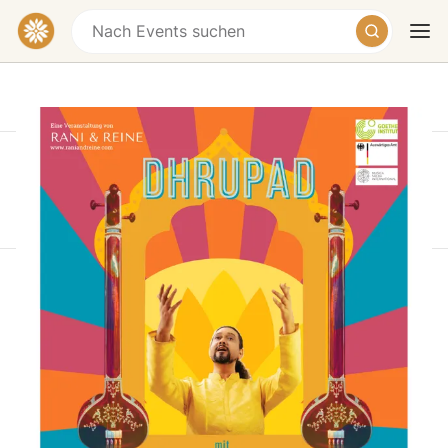
Diese Veranstaltung fand statt am Sunday, June 7,
2026 at 05:00 PM
Heute
Morgen
Wochenende
Dhrupad Gesangsworkshop mit
Prassanna Vishwanathan – 4-tägiges
Intensiv-Retreat
Henriettenweg 2, 72072 Tübingen, Germany
€300