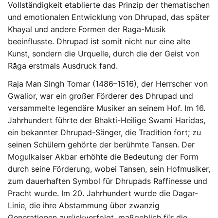
Vollständigkeit etablierte das Prinzip der thematischen
und emotionalen Entwicklung von Dhrupad, das später
Khayāl und andere Formen der Rāga-Musik
beeinflusste. Dhrupad ist somit nicht nur eine alte
Kunst, sondern die Urquelle, durch die der Geist von
Rāga erstmals Ausdruck fand.
Raja Man Singh Tomar (1486–1516), der Herrscher von
Gwalior, war ein großer Förderer des Dhrupad und
versammelte legendäre Musiker an seinem Hof. Im 16.
Jahrhundert führte der Bhakti-Heilige Swami Haridas,
ein bekannter Dhrupad-Sänger, die Tradition fort; zu
seinen Schülern gehörte der berühmte Tansen. Der
Mogulkaiser Akbar erhöhte die Bedeutung der Form
durch seine Förderung, wobei Tansen, sein Hofmusiker,
zum dauerhaften Symbol für Dhrupads Raffinesse und
Pracht wurde. Im 20. Jahrhundert wurde die Dagar-
Linie, die ihre Abstammung über zwanzig
Generationen zurückverfolgt, maßgeblich für die