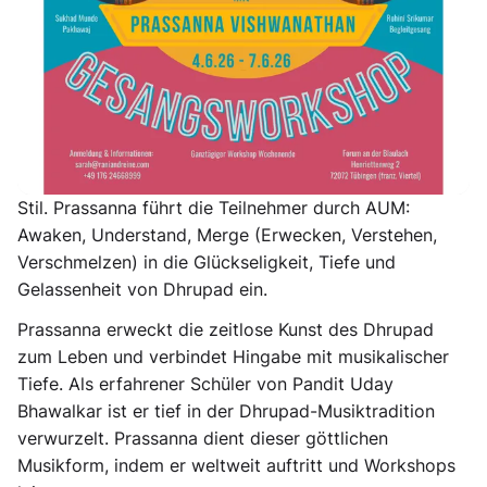
Übersicht
Erleben Sie einen intensiven 4-tägigen
Gesangsworkshop mit Prassanna Vishwanathan,
Sänger, Performer und Lehrer der ältesten lebenden
Gesangstradition indischer Raga-Musik, dem Dhrupad-
Stil. Prassanna führt die Teilnehmer durch AUM:
Awaken, Understand, Merge (Erwecken, Verstehen,
Verschmelzen) in die Glückseligkeit, Tiefe und
Gelassenheit von Dhrupad ein.
Prassanna erweckt die zeitlose Kunst des Dhrupad
zum Leben und verbindet Hingabe mit musikalischer
Tiefe. Als erfahrener Schüler von Pandit Uday
Bhawalkar ist er tief in der Dhrupad-Musiktradition
verwurzelt. Prassanna dient dieser göttlichen
Musikform, indem er weltweit auftritt und Workshops