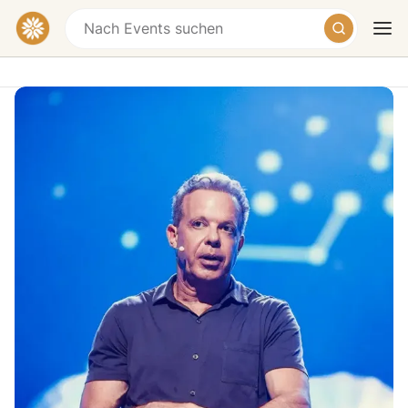
Dr Joe Dispenza - Progressive
Retreat
St. Jakobshalle Basel, Sankt Jakobs-Strasse,
Basel, Switzerland
Heute
Morgen
Wochenende
Ein Wochenende für deine neue Zukunft Dieser
Grundlagenkurs ist eine einzigartige Gelegenheit, den
vertrauten Menschen, Orten, Gewohnheiten und
Routinen deines Alltags zu entfliehen und zu lernen,
wie du eine neue Realität erschaffen kannst. Mit Hilfe
der Wissenschaft als zeitgenössischer Sprache der