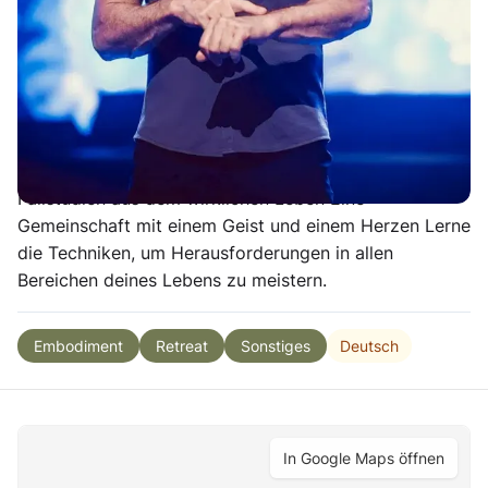
Mystik präsentiert Dr Joe transformative
Informationen, die auf den neuesten
Forschungsergebnissen basieren.
Das erwartet dich am Basel Progressive Retreat 2026:
Die neuesten Forschungsergebnisse kombiniert mit
inspirierenden Vorträgen Kraftvolle Meditationen
Fallstudien aus dem wirklichen Leben Eine
Gemeinschaft mit einem Geist und einem Herzen Lerne
die Techniken, um Herausforderungen in allen
Bereichen deines Lebens zu meistern.
Deutsch
Embodiment
Retreat
Sonstiges
In Google Maps öffnen