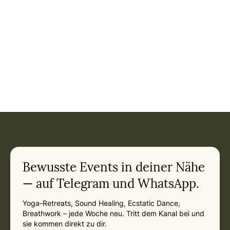
Event: Dr Joe Dispenza - Progressive Retreat in Freiburg
Current appointment
in Freiburg
Friday, September 11, 2026 at 5:00 PM
Related appointments
Bewusste Events in deiner Nähe
— auf Telegram und WhatsApp.
Yoga-Retreats, Sound Healing, Ecstatic Dance,
Breathwork – jede Woche neu. Tritt dem Kanal bei und
sie kommen direkt zu dir.