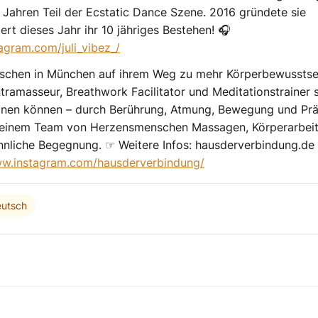
it Jahren Teil der Ecstatic Dance Szene. 2016 gründete sie
rt dieses Jahr ihr 10 jähriges Bestehen! 🎧
agram.com/juli_vibez_/
enschen in München auf ihrem Weg zu mehr Körperbewusstse
ntramasseur, Breathwork Facilitator und Meditationstrainer 
egnen können – durch Berührung, Atmung, Bewegung und Prä
t einem Team von Herzensmenschen Massagen, Körperarbeit
nliche Begegnung. ☞ Weitere Infos: hausderverbindung.de
ww.instagram.com/hausderverbindung/
utsch