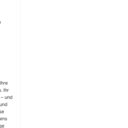
e
ihre
. Ihr
 – und
 und
se
 ums
ge