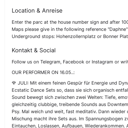
Location & Anreise
Enter the parc at the house number sign and after 100 
Maps please give in the following reference "Daphne
Underground stops: Hohenzollernplatz or Bonner Pla
Kontakt & Social
Follow us on Telegram, Facebook or Instagram or writ
OUR PERFORMER ON 16.05..:
🌹 JULI: Mit einem feinen Gespür für Energie und Dy
Ecstatic Dance Sets so, dass sie sich organisch entfa
Sound bewegt sich zwischen zwei Welten: Tiefe, emoti
gleichzeitig clubbige, treibende Sounds aus Downtemp
Psy. Mal weich und weit, fast meditativ. Dann wieder
Mischung macht ihre Sets aus. Im Spannungsbogen zw
Eintauchen, Loslassen, Aufbauen, Wiederankommen. Am