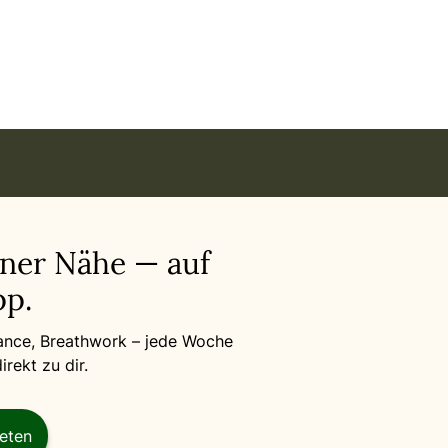
 🌹 in München
iner Nähe — auf
p.
Dance, Breathwork – jede Woche
rekt zu dir.
reten