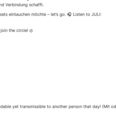
nd Verbindung schafft.
eats eintauchen möchte – let’s go. 🎧 Listen to JULI:
oin the circle! ◎
undable yet transmissible to another person that day! (Mit o