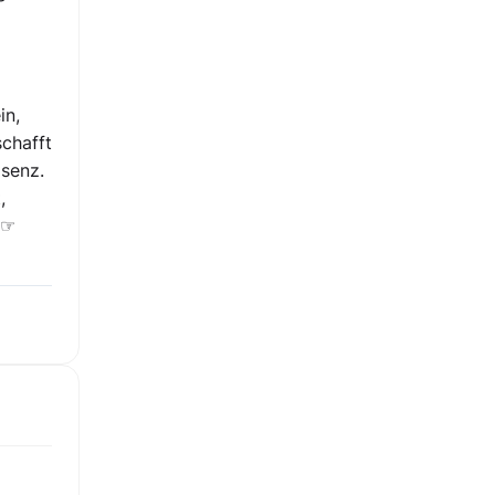
in,
schafft
senz.
,
 ☞