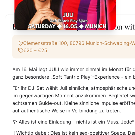
Ecstatic Tantra — Special Edition wi
Clemensstraße 100, 80796 Munich-Schwabing-W
€20 – €25
Am 16. Mai legt JULI wie immer einmal im Monat für 
ganz besondere „Soft Tantric Play“-Experience - ein 
Für ihr DJ-Set wählt Juli sinnliche, atmosphärische u
im gegenwärtigen Moment anzukommen. Begleitet wir
achtsamen Guide-out. Kleine sinnliche Impulse eröff
auf authentische Weise in Verbindung zu treten.
🌹 Alles ist eine Einladung - nichts ist ein Muss. Jede
‼️ Wichtig dabei: Dies ist kein sex-positiver Space.