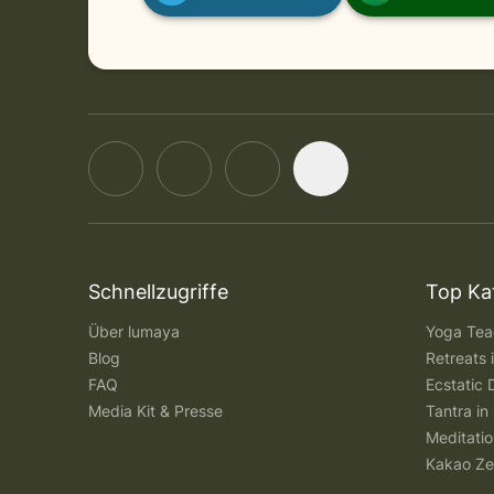
Schnellzugriffe
Top Ka
Über lumaya
Yoga Teac
Blog
Retreats
FAQ
Ecstatic 
Media Kit & Presse
Tantra in 
Meditatio
Kakao Ze