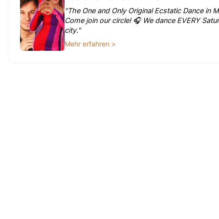
"The One and Only Original Ecstatic Dance in M
Come join our circle! 🎧 We dance EVERY Saturd
city."
Mehr erfahren >