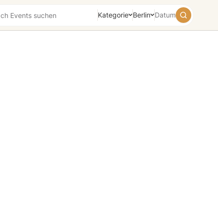
Kategorie
Berlin
Datum
August
2026
Su
Mo
Tu
We
Th
Fr
Sa
26
27
28
29
30
31
1
2
3
4
5
6
7
8
9
10
11
12
13
14
15
16
17
18
19
20
21
22
23
24
25
26
27
28
29
30
31
1
2
3
4
5
Heute
Morgen
Wochenende