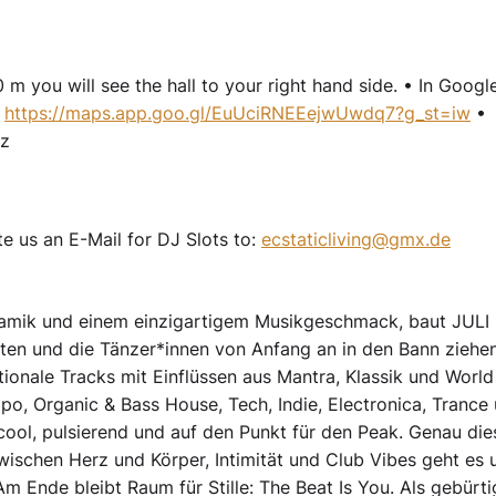
m you will see the hall to your right hand side. • In Googl
"
https://maps.app.goo.gl/EuUciRNEEejwUwdq7?g_st=iw
•
tz
e us an E-Mail for DJ Slots to:
ecstaticliving@gmx.de
namik und einem einzigartigem Musikgeschmack, baut JULI 
lten und die Tänzer*innen von Anfang an in den Bann ziehen
onale Tracks mit Einflüssen aus Mantra, Klassik und World
o, Organic & Bass House, Tech, Indie, Electronica, Trance
 cool, pulsierend und auf den Punkt für den Peak. Genau die
ischen Herz und Körper, Intimität und Club Vibes geht es
 Ende bleibt Raum für Stille: The Beat Is You. Als gebürti