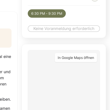
Selected appointment: Saturday, August 8,
6:30 PM - 9:30 PM
Keine Voranmeldung erforderlich
l eine
In Google Maps öffnen
er und
em
eren
eiben.
tsamen