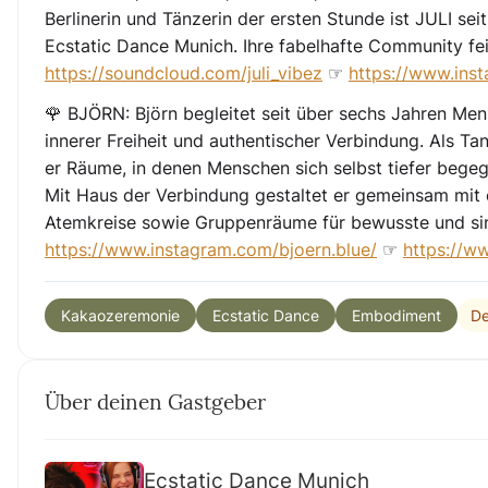
Berlinerin und Tänzerin der ersten Stunde ist JULI se
Ecstatic Dance Munich. Ihre fabelhafte Community feie
https://soundcloud.com/juli_vibez
☞
https://www.inst
🌹 BJÖRN: Björn begleitet seit über sechs Jahren M
innerer Freiheit und authentischer Verbindung. Als Ta
er Räume, in denen Menschen sich selbst tiefer beg
Mit Haus der Verbindung gestaltet er gemeinsam mi
Atemkreise sowie Gruppenräume für bewusste und sin
https://www.instagram.com/bjoern.blue/
☞
https://w
De
Kakaozeremonie
Ecstatic Dance
Embodiment
Über deinen Gastgeber
Ecstatic Dance Munich