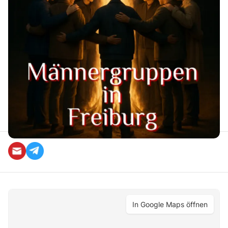
ist, von anderen Männern wirklich gesehen zu werden
– von Männern, die dich ermutigen, dein volles
Potenzial zu entfalten und die dir helfen, wachsam zu
sein und deinem Leben die stimmige Richtung zu
geben.
Zur Zeit jeden Donnerstag
Deutsch
Embodiment
Sonstiges
In Google Maps öffnen