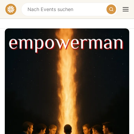
empowerman - Männergruppen
Freiburg
Freiburg im Breisgau, Germany
Heute
Morgen
Wochenende
Fortlaufende wöchentliche Männergruppe in Freiburg
(Munay)
Jede Woche einen Abend "unter Männern" zu sein in
einem geschützten Raum und echten Kontakt
miteinander erleben - das ist ein starker Weg zu dir
selbst. Hier erlebst du, wie es ist, wahrgenommen und
unterstützt zu werden. Du erfährst, wie bereichernd es