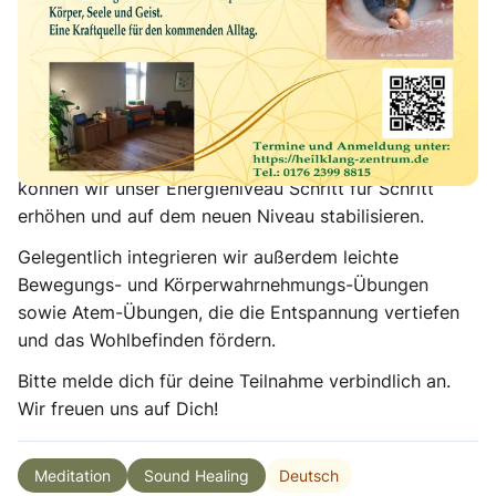
Lebensfreude zu widmen.
Du brauchst keine Vorkenntnisse und keine Erfahrung;
ein Einsteigen ist jederzeit möglich. Die Inhalte der
Abende werden jeweils individuell an die aktuelle
Situation angepasst, sodass wir energetisch gestärkt
in die nächsten Tage gehen. Durch Regelmäßigkeit
können wir unser Energieniveau Schritt für Schritt
erhöhen und auf dem neuen Niveau stabilisieren.
Gelegentlich integrieren wir außerdem leichte
Bewegungs- und Körperwahrnehmungs-Übungen
sowie Atem-Übungen, die die Entspannung vertiefen
und das Wohlbefinden fördern.
Bitte melde dich für deine Teilnahme verbindlich an.
Wir freuen uns auf Dich!
Deutsch
Meditation
Sound Healing