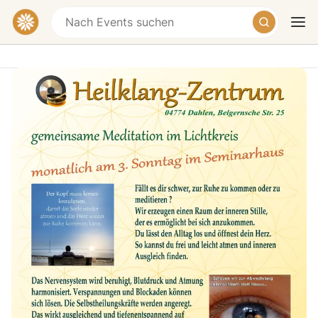
gemeinsame Meditation im
Lichtkreis
Heilklang-Zentrum, Belgernsche Straße,
Dahlen, Germany
Heute
Morgen
Wochenende
Die Woche abschütteln und wieder in den Ausgleich
kommen — das gelingt leicht in diesem offenen,
lichtvollen Raum. Hier findest du den geschützten
Rahmen, um gemeinsame Meditationen und Übungen
zu erleben und dich der optimalen Entfaltung deines
Potentials zur Verstärkung von Lebenskraft und