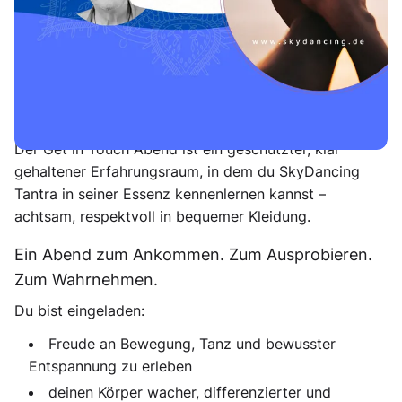
Klarheit und echte Verbindung
Vielleicht spürst du eine leise Neugier. Vielleicht eine
Sehnsucht nach mehr Lebendigkeit, mehr Tiefe, mehr
echtem Kontakt. Oder einfach den Wunsch, dich selbst
wieder bewusster zu spüren.
Der Get in Touch Abend ist ein geschützter, klar
gehaltener Erfahrungsraum, in dem du SkyDancing
Tantra in seiner Essenz kennenlernen kannst –
achtsam, respektvoll in bequemer Kleidung.
Ein Abend zum Ankommen. Zum Ausprobieren.
Zum Wahrnehmen.
Du bist eingeladen:
Freude an Bewegung, Tanz und bewusster
Entspannung zu erleben
deinen Körper wacher, differenzierter und