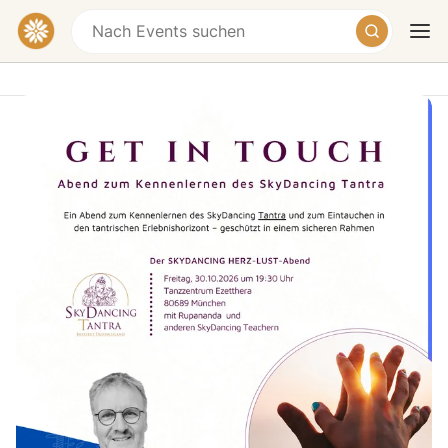
Get in Touch - Ein Abend zum
Kennenlernen von SkyDancing
Tantra und zum Eintauchen ins
tantrische Feld
Heute
Morgen
Wochenende
EZETTHERA - Europäisches Zentrum für
Tanztherapie, Geyerspergerstraße, Munich-
Laim, Germany
€30
SkyDancing Tantra – mehr Lebendigkeit,