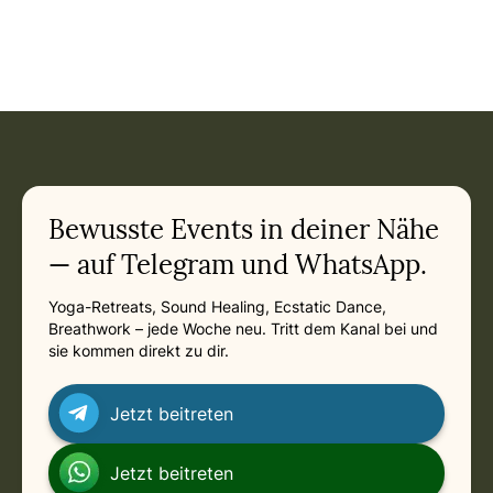
Event: Get in Touch - Ein Abend zum Kennenlernen von Sky
Current appointment
in München
Friday, October 30, 2026 at 7:30 PM
Related appointments
Bewusste Events in deiner Nähe
— auf Telegram und WhatsApp.
Yoga-Retreats, Sound Healing, Ecstatic Dance,
Breathwork – jede Woche neu. Tritt dem Kanal bei und
sie kommen direkt zu dir.
Jetzt beitreten
Jetzt beitreten