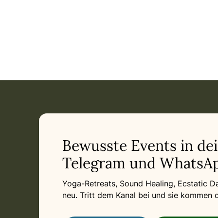
Event: Get in Touch — SkyDancing Tantra Abend in Münch
Current appointment
in München
Friday, December 11, 2026 at 7:30 PM
Related appointments
Bewusste Events in de
Telegram und WhatsAp
Yoga-Retreats, Sound Healing, Ecstatic 
neu. Tritt dem Kanal bei und sie kommen di