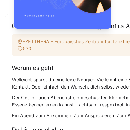
Get in Touch — SkyDancing Tantra 
EZETTHERA - Europäisches Zentrum für Tanzthe
€30
Worum es geht
Vielleicht spürst du eine leise Neugier. Vielleicht e
Kontakt. Oder einfach den Wunsch, dich selbst wiede
Der Get in Touch Abend ist ein geschützter, klar geh
Essenz kennenlernen kannst – achtsam, respektvoll i
Ein Abend zum Ankommen. Zum Ausprobieren. Zum 
Du bist eingeladen