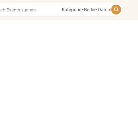
Kategorie
Berlin
Datum
August
2026
Su
Mo
Tu
We
Th
Fr
Sa
26
27
28
29
30
31
1
2
3
4
5
6
7
8
9
10
11
12
13
14
15
16
17
18
19
20
21
22
23
24
25
26
27
28
29
30
31
1
2
3
4
5
Heute
Morgen
Wochenende