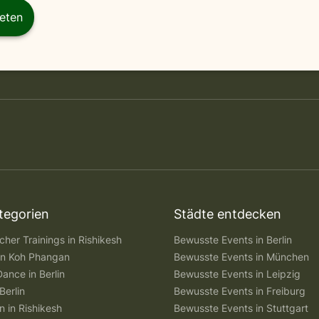
reten
tegorien
Städte entdecken
her Trainings in Rishikesh
Bewusste Events in Berlin
 in Koh Phangan
Bewusste Events in München
Dance in Berlin
Bewusste Events in Leipzig
Berlin
Bewusste Events in Freiburg
n in Rishikesh
Bewusste Events in Stuttgart