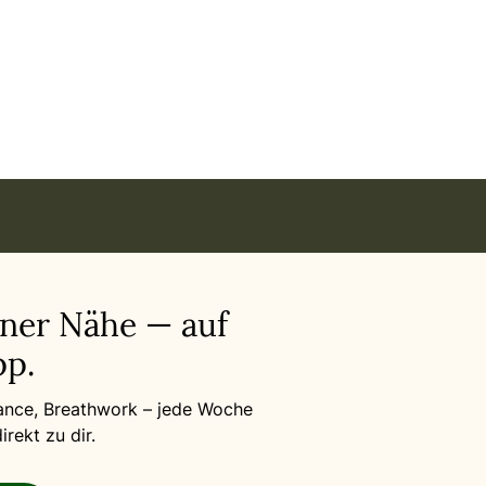
en in München
iner Nähe — auf
p.
Dance, Breathwork – jede Woche
rekt zu dir.