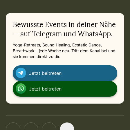
Current appointment
in
Saturday, May 1, 2027 at 10:00 AM
Related appointments
Bewusste Events in deiner Nähe
— auf Telegram und WhatsApp.
Yoga-Retreats, Sound Healing, Ecstatic Dance,
Breathwork – jede Woche neu. Tritt dem Kanal bei und
sie kommen direkt zu dir.
Jetzt beitreten
Jetzt beitreten