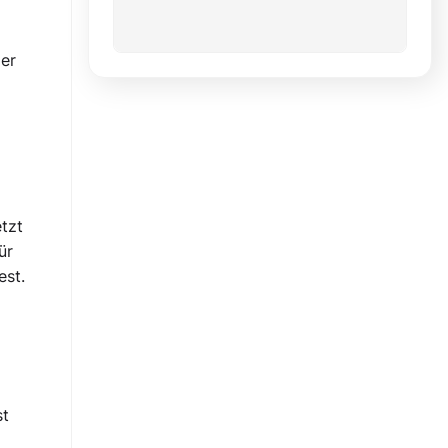
er
tzt
ür
est.
st