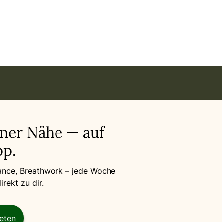
en Welle in
iner Nähe — auf
p.
Dance, Breathwork – jede Woche
rekt zu dir.
reten