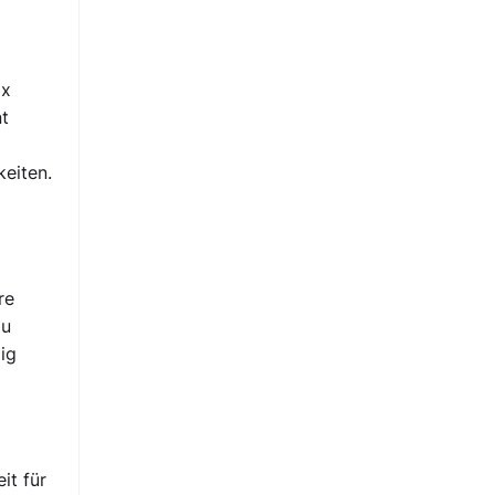
ix
t
eiten.
re
zu
ig
it für