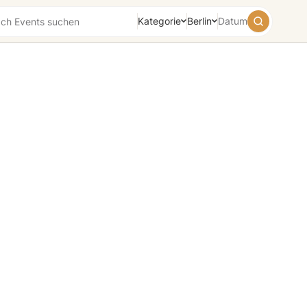
Kategorie
Berlin
Datum
August
2026
Su
Mo
Tu
We
Th
Fr
Sa
26
27
28
29
30
31
1
2
3
4
5
6
7
8
9
10
11
12
13
14
15
16
17
18
19
20
21
22
23
24
25
26
27
28
29
30
31
1
2
3
4
5
Heute
Morgen
Wochenende