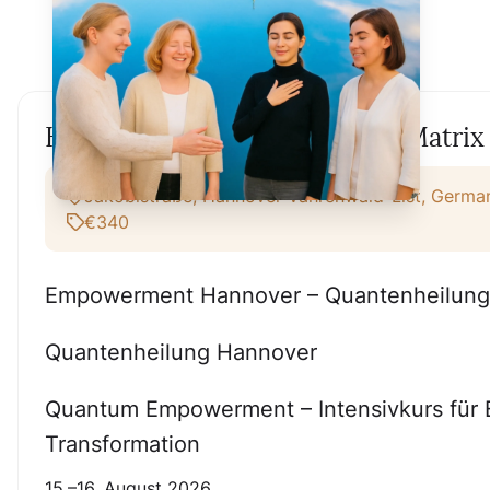
Hannover Empowerment mit Matrix 
Jakobistraße, Hannover-Vahrenwald-List, Germa
€340
Empowerment Hannover – Quantenheilung 
Quantenheilung Hannover
Quantum Empowerment – Intensivkurs für B
Transformation
15.–16. August 2026