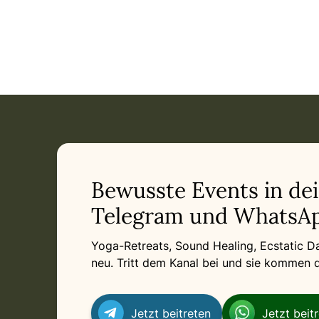
Event: Hannover Empowerment mit Matrix Energetics Quant
Current appointment
in
Saturday, August 15, 2026 at 3:15 PM
Related appointments
Bewusste Events in de
Telegram und WhatsAp
Yoga-Retreats, Sound Healing, Ecstatic 
neu. Tritt dem Kanal bei und sie kommen di
Jetzt beitreten
Jetzt beit