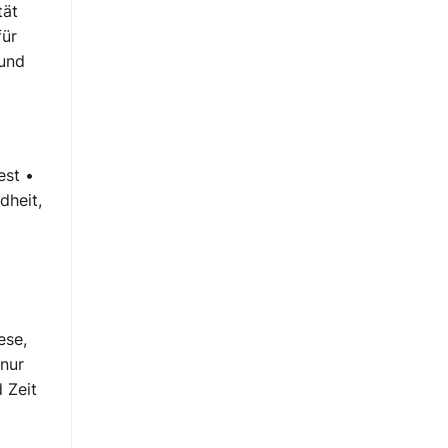
tät
für
 und
est •
dheit,
ese,
 nur
 Zeit