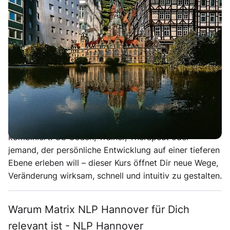
moderne Bewusstseins- und
Veränderungsarbeit
Matrix NLP Hannover
verbindet klassische
Neurolinguistische Programmierung mit
fortgeschrittenen Methoden aus der energetischen
Bewusstseinsarbeit. Dieser Kurs richtet sich an
Menschen, die über das konventionelle NLP
hinausgehen möchten und nach einem Ansatz suchen,
der mentale Strategien mit energetischen Dynamiken
kombiniert. Ob Coach, Trainer, Therapeut oder
jemand, der persönliche Entwicklung auf einer tieferen
Ebene erleben will – dieser Kurs öffnet Dir neue Wege,
Veränderung wirksam, schnell und intuitiv zu gestalten.
Warum Matrix NLP Hannover für Dich
relevant ist - NLP Hannover