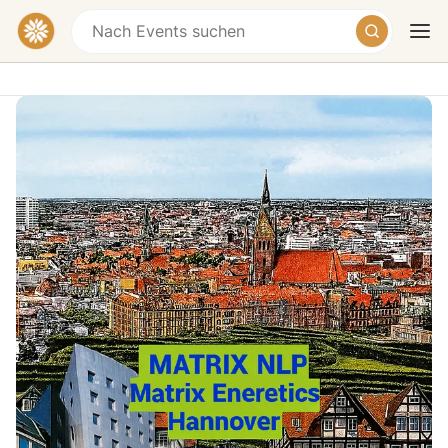
Hannover NLP lernen MATRIX
Energetics NLP
Online + Vor Ort
€340
Heute
Morgen
Wochenende
Matrix NLP Hannover – NLP
Hannover
Der Transformationskurs für