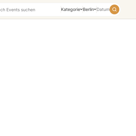
Kategorie
Berlin
Datum
August
2026
Su
Mo
Tu
We
Th
Fr
Sa
26
27
28
29
30
31
1
2
3
4
5
6
7
8
9
10
11
12
13
14
15
16
17
18
19
20
21
22
23
24
25
26
27
28
29
30
31
1
2
3
4
5
Heute
Morgen
Wochenende