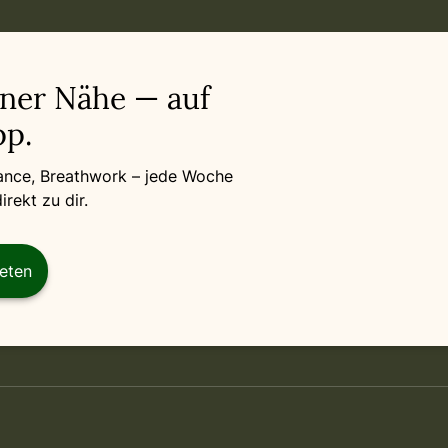
iner Nähe — auf
p.
Dance, Breathwork – jede Woche
rekt zu dir.
reten