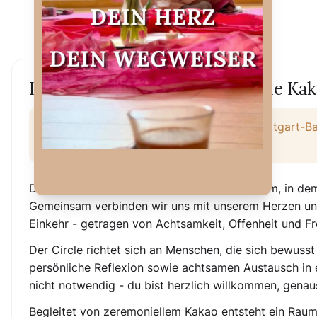
Heartbase Circle – Zeremonielle Kak
Kulturkabinett e.V., Kissinger Straße, Stuttgart
€35
Der Heartbase Circle ist ein geschützter Raum, in de
Gemeinsam verbinden wir uns mit unserem Herzen und
Einkehr - getragen von Achtsamkeit, Offenheit und 
Der Circle richtet sich an Menschen, die sich bewusst
persönliche Reflexion sowie achtsamen Austausch in 
nicht notwendig - du bist herzlich willkommen, genau
Begleitet von zeremoniellem Kakao entsteht ein Raum 