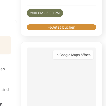
Selected appointment: Sunday, August 23, 
2:00 PM - 6:00 PM
Jetzt buchen
In Google Maps öffnen
.
ten
 sind
st