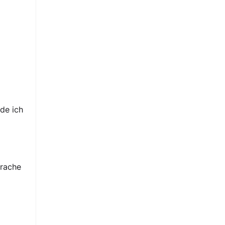
de ich
prache