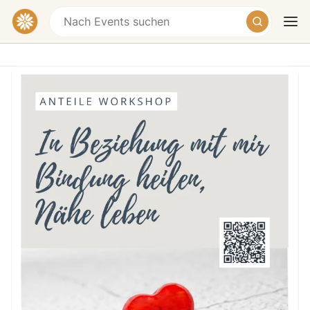
In Beziehung mit mir - Bindung
heilen, Nähe leben
Mitterfeldweg 27, 4866 Unterach am Attersee,
Austria
Heute
Morgen
Wochenende
In Beziehung mit mir Bindung heilen, Nähe leben
In diesem Workshop wollen wir diese Muster
gemeinsam erkunden – theoretisch und praktisch –
und sie mithilfe der somatischen Teilearbeit Schritt für
Schritt verstehen und wandeln. Ziel ist es, unsere
Fähigkeit zur (Ko-)Regulation zu stärken, unsere