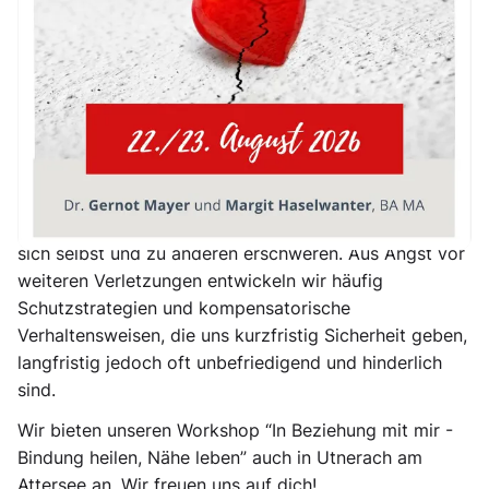
Bindungsfähigkeit zu vertiefen und ein erfülltes Leben
in Verbindung mit uns selbst und anderen zu führen.
Bindung und Beziehung bilden das Fundament unseres
Lebens. Sie schenken uns Schutz, Geborgenheit und
Liebe. Doch nicht alle von uns hatten einen idealen
Start ins Leben. Viele Menschen haben frühe
Störungen erlebt, die ihr späteres
(Beziehungs-)Verhalten prägen und den Kontakt zu
sich selbst und zu anderen erschweren. Aus Angst vor
weiteren Verletzungen entwickeln wir häufig
Schutzstrategien und kompensatorische
Verhaltensweisen, die uns kurzfristig Sicherheit geben,
langfristig jedoch oft unbefriedigend und hinderlich
sind.
Wir bieten unseren Workshop “In Beziehung mit mir -
Bindung heilen, Nähe leben” auch in Utnerach am
Attersee an. Wir freuen uns auf dich!