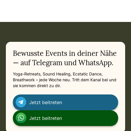
Event: In Beziehung mit mir - Bindung heilen, Nähe leben in
Current appointment
in
Saturday, August 22, 2026 at 11:00 AM
Related appointments
Bewusste Events in deiner Nähe
— auf Telegram und WhatsApp.
Yoga-Retreats, Sound Healing, Ecstatic Dance,
Breathwork – jede Woche neu. Tritt dem Kanal bei und
sie kommen direkt zu dir.
Jetzt beitreten
Jetzt beitreten