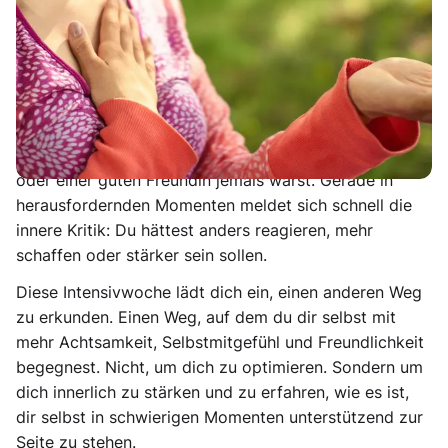
Meditiere nicht, um dich zu verbessern oder zu
reparieren. Tue es aus einem Akt der Freundschaft
heraus.
Vielleicht kennst du das: Du bist für andere da,
funktionierst im Alltag, gibst viel – und mit dir selbst
bist du oft strenger, als du es mit einem guten Freund
oder einer guten Freundin jemals wärst. Gerade in
herausfordernden Momenten meldet sich schnell die
innere Kritik: Du hättest anders reagieren, mehr
schaffen oder stärker sein sollen.
Diese Intensivwoche lädt dich ein, einen anderen Weg
zu erkunden. Einen Weg, auf dem du dir selbst mit
mehr Achtsamkeit, Selbstmitgefühl und Freundlichkeit
begegnest. Nicht, um dich zu optimieren. Sondern um
dich innerlich zu stärken und zu erfahren, wie es ist,
dir selbst in schwierigen Momenten unterstützend zur
Seite zu stehen.