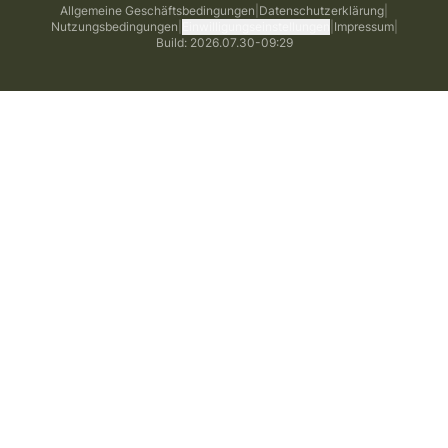
Allgemeine Geschäftsbedingungen
|
Datenschutzerklärung
|
Nutzungsbedingungen
|
Einwilligungseinstellungen
|
Impressum
|
Build: 2026.07.30-09:29