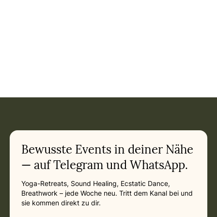
Event: Intensivwoche Meditation & Selbstmitgefühl im Allgä
Current appointment
in
Sunday, September 20, 2026 at 6:00 PM
Related appointments
Bewusste Events in deiner Nähe
— auf Telegram und WhatsApp.
Yoga-Retreats, Sound Healing, Ecstatic Dance,
Breathwork – jede Woche neu. Tritt dem Kanal bei und
sie kommen direkt zu dir.