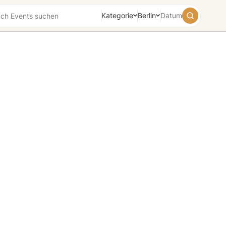
Kategorie
Berlin
Datum
August
2026
Su
Mo
Tu
We
Th
Fr
Sa
26
27
28
29
30
31
1
2
3
4
5
6
7
8
9
10
11
12
13
14
15
16
17
18
19
20
21
22
23
24
25
26
27
28
29
30
31
1
2
3
4
5
Heute
Morgen
Wochenende