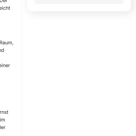
 Der
eicht
 Raum,
nd
einer
rnst
 im
der