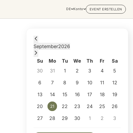
DE
Konto
EVENT ERSTELLEN
Monday, September 21, 2026 at 10:30 AM
September
2026
Su
Mo
Tu
We
Th
Fr
Sa
30
31
1
2
3
4
5
6
7
8
9
10
11
12
13
14
15
16
17
18
19
20
22
23
24
25
26
21
21
27
28
29
30
1
2
3
Selected appointment: Monday, September 