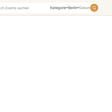
Kategorie
Berlin
Datum
August
2026
Su
Mo
Tu
We
Th
Fr
Sa
26
27
28
29
30
31
1
2
3
4
5
6
7
8
9
10
11
12
13
14
15
16
17
18
19
20
21
22
23
24
25
26
27
28
29
30
31
1
2
3
4
5
Heute
Morgen
Wochenende