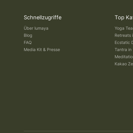
Schnellzugriffe
Top Ka
Über lumaya
Yoga Teac
Blog
Retreats
FAQ
Ecstatic 
Media Kit & Presse
Tantra in 
Meditatio
Kakao Ze