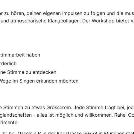
r zu hören, deinen eigenen Impulsen zu folgen und die musi
und atmosphärische Klangcollagen. Der Workshop bietet vi
 Stimmarbeit haben
rderlich
igene Stimme zu entdecken
ue Wege im Singen erkunden möchten
le Stimmen zu etwas Grösserem. Jede Stimme trägt bei, je
glandschaften - alles ist möglich und willkommen. Rahel Co
rimente.
 Uhr bei
Dasein e.V.
in der Karlstrasse 56-58 in München sta