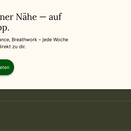
iner Nähe — auf
p.
Dance, Breathwork – jede Woche
rekt zu dir.
reten