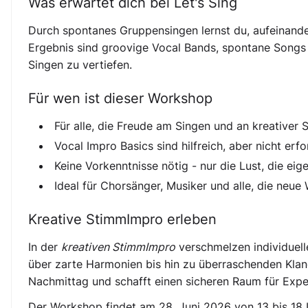
Was erwartet dich bei Let's Sing
Durch spontanes Gruppensingen lernst du, aufeinande
Ergebnis sind groovige Vocal Bands, spontane Songs 
Singen zu vertiefen.
Für wen ist dieser Workshop
Für alle, die Freude am Singen und an kreativer
Vocal Impro Basics sind hilfreich, aber nicht erfo
Keine Vorkenntnisse nötig - nur die Lust, die e
Ideal für Chorsänger, Musiker und alle, die ne
Kreative StimmImpro erleben
In der
kreativen StimmImpro
verschmelzen individuel
über zarte Harmonien bis hin zu überraschenden Klan
Nachmittag und schafft einen sicheren Raum für Expe
Der Workshop findet am 28. Juni 2026 von 13 bis 18