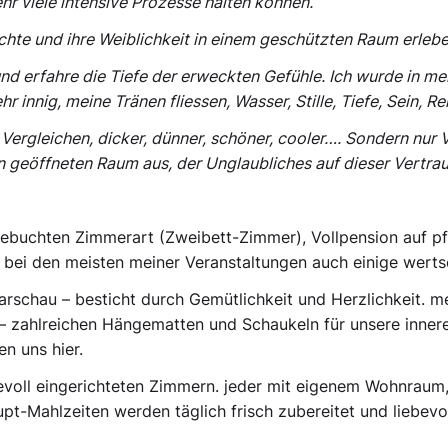
ehr viele intensive Prozesse halten können.‘
hte und ihre Weiblichkeit in einem geschützten Raum erleben
nd erfahre die Tiefe der erweckten Gefühle. Ich wurde in me
nig, meine Tränen fliessen, Wasser, Stille, Tiefe, Sein, Rein
t Vergleichen, dicker, dünner, schöner, cooler…. Sondern nur
 geöffneten Raum aus, der Unglaubliches auf dieser Vertrau
 gebuchten Zimmerart (Zweibett-Zimmer), Vollpension auf pfl
wie bei den meisten meiner Veranstaltungen auch einige wer
rschau – besticht durch Gemütlichkeit und Herzlichkeit. m
 – zahlreichen Hängematten und Schaukeln für unsere inner
en uns hier.
evoll eingerichteten Zimmern. jeder mit eigenem Wohnraum,
pt-Mahlzeiten werden täglich frisch zubereitet und liebevo