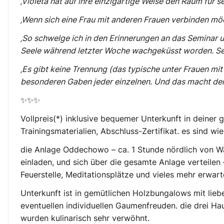
‚Violeta hat auf ihre einzigartige Weise den Raum für s
‚Wenn sich eine Frau mit anderen Frauen verbinden möc
‚So schwelge ich in den Erinnerungen an das Seminar u
Seele während letzter Woche wachgeküsst worden. Sehr in
‚Es gibt keine Trennung (das typische unter Frauen mi
besonderen Gaben jeder einzelnen. Und das macht den
✨✨✨
Vollpreis(*) inklusive bequemer Unterkunft in deiner
Trainingsmaterialien, Abschluss-Zertifikat. es sind 
die Anlage Oddechowo – ca. 1 Stunde nördlich von Wa
einladen, und sich über die gesamte Anlage verteilen
Feuerstelle, Meditationsplätze und vieles mehr erwart
Unterkunft ist in gemütlichen Holzbungalows mit lieb
eventuellen individuellen Gaumenfreuden. die drei Hau
wurden kulinarisch sehr verwöhnt.