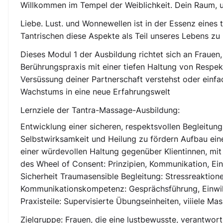
Willkommen im Tempel der Weiblichkeit. Dein Raum,
Liebe. Lust. und Wonnewellen ist in der Essenz eine
Tantrischen diese Aspekte als Teil unseres Lebens zu 
Dieses Modul 1 der Ausbildung richtet sich an Frauen,
Berührungspraxis mit einer tiefen Haltung von Respekt
Versüssung deiner Partnerschaft verstehst oder einfac
Wachstums in eine neue Erfahrungswelt
Lernziele der Tantra-Massage-Ausbildung:
Entwicklung einer sicheren, respektsvollen Begleitu
Selbstwirksamkeit und Heilung zu fördern Aufbau ein
einer würdevollen Haltung gegenüber Klientinnen, m
des Wheel of Consent: Prinzipien, Kommunikation, Ei
Sicherheit Traumasensible Begleitung: Stressreaktion
Kommunikationskompetenz: Gesprächsführung, Einwill
Praxisteile: Supervisierte Übungseinheiten, viiiele Ma
Zielgruppe: Frauen, die eine lustbewusste, verantwort