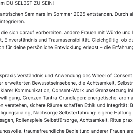
 um DU SELBST ZU SEIN!
s tantrischen Seminars im Sommer 2025 entstanden. Durch a
integrieren.
 die sich darauf vorbereiten, andere Frauen mit Würde und In
, Einverständnis und Traumasensibilität. Gleichgültig, ob du
h für deine persönliche Entwicklung erlebst – die Erfahrung 
ngspraxis Verständnis und Anwendung des Wheel of Consent
er erweiterten Bewusstseinsebene, die Achtsamkeit, Selbstr
it klarer Kommunikation, Consent-Work und Grenzsetzung I
nwilligung, Grenzen Tantra-Grundlagen: energetische, arom
en verstehen, sichere Räume schaffen Ethik und Integrität: 
igungsdialog, Nachsorge Selbsterfahrung: eigene Haltung 
ssagen, Rollenspiele Selbstfürsorge, Achtsamkeit, Ritualprax
ungsvolle, traumafreundliche Begleitung anderer Frauen ans